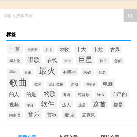
请输入搜索内容
标签
一首
十大
卡拉
农牧
古风
关山
俄罗斯
巨星
唱歌
在线
快手
周杰伦
您的
声卡
最火
有哪些
手机
朱砂
歌名
是由
歌曲
电脑
游戏
歌词
流行歌曲
演唱者
的歌
的人
的是
自己的
纯音乐
绿豆
粤语
软件
这首
视频
都是
达人
评分
这是
音乐
麦克
首歌
麦克风
闽南语