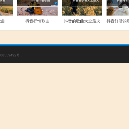
歌曲
抖音抒情歌曲
抖音的歌曲大全最火
08559492号
.