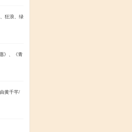
行、狂浪、绿
昭愿》、《青
由黄千芊/