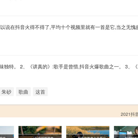
可以说在抖音火得不得了,平均十个视频里就有一首是它,当之无愧
独特。 2、《讲真的》:歌手是曾惜,抖音火爆歌曲之一。 3、《野
朱砂
歌曲
这首
2021