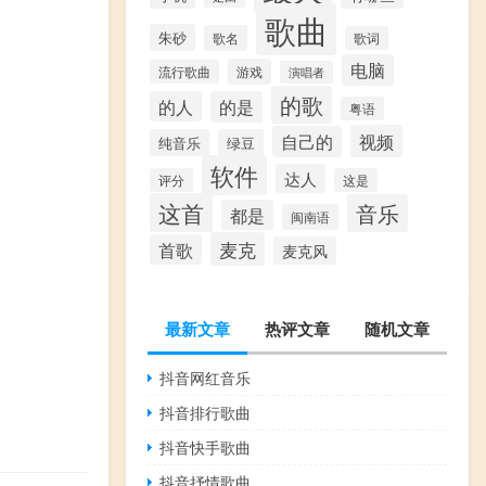
歌曲
朱砂
歌名
歌词
电脑
游戏
流行歌曲
演唱者
的歌
的人
的是
粤语
视频
自己的
纯音乐
绿豆
软件
达人
评分
这是
这首
音乐
都是
闽南语
麦克
首歌
麦克风
最新文章
热评文章
随机文章
抖音网红音乐
抖音排行歌曲
抖音快手歌曲
抖音抒情歌曲