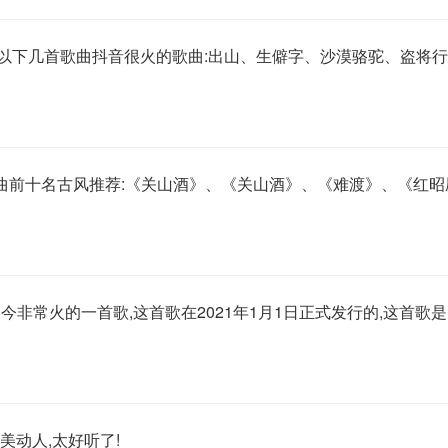
出以下几首歌曲抖音很火的歌曲:出山、生僻字、沙漠骆驼、盗将
的歌曲前十名古风推荐:《关山酒》、《关山酒》、《难渡》、《红
非常火的一首歌,这首歌在2021年1月1日正式发行的,这首歌是
美动人,太好听了!