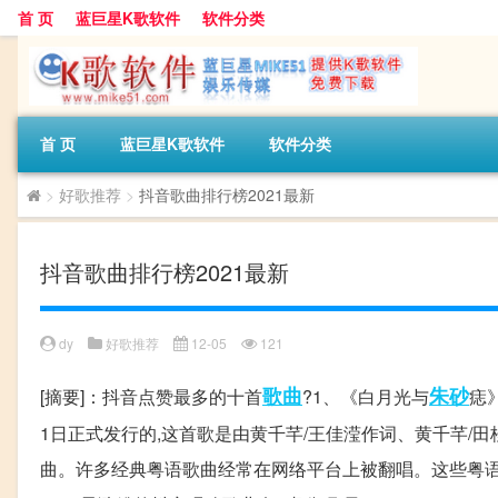
首 页
蓝巨星K歌软件
软件分类
首 页
蓝巨星K歌软件
软件分类
>
好歌推荐
>
抖音歌曲排行榜2021最新
抖音歌曲排行榜2021最新
dy
好歌推荐
12-05
121
歌曲
朱砂
[摘要]：抖音点赞最多的十首
?1、《白月光与
痣
1日正式发行的,这首歌是由黄千芊/王佳滢作词、黄千芊/
曲。许多经典粤语歌曲经常在网络平台上被翻唱。这些粤语