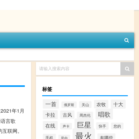
请输入搜索内容
标签
一首
十大
农牧
关山
俄罗斯
021年1月
唱歌
卡拉
古风
周杰伦
的语言歌
巨星
在线
快手
您的
声卡
的互联网。
最火
有哪些
手机
是由