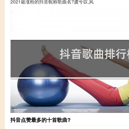
2021最涨粉的抖音昵称歌曲名?虞兮叹,风
抖音点赞最多的十首歌曲?