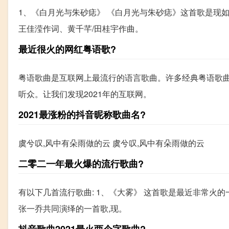
1、《白月光与朱砂痣》 《白月光与朱砂痣》这首歌是现如今
王佳滢作词、黄千芊/田桂宇作曲。
最近很火的网红粤语歌?
粤语歌曲是互联网上最流行的语言歌曲。许多经典粤语歌
听众。让我们发现2021年的互联网。
2021最涨粉的抖音昵称歌曲名?
虞兮叹,风中有朵雨做的云 虞兮叹,风中有朵雨做的云
二零二一年最火爆的流行歌曲?
有以下几首流行歌曲: 1、《大雾》 这首歌是最近非常火
张一乔共同演绎的一首歌,现。
抖音歌曲2021最火两个字歌曲?