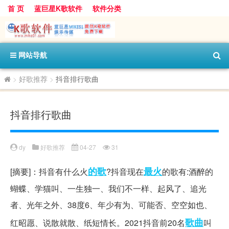
首 页
蓝巨星K歌软件
软件分类
网站导航
>
好歌推荐
>
抖音排行歌曲
抖音排行歌曲
dy
好歌推荐
04-27
31
的歌
最火
[摘要]：抖音有什么火
?抖音现在
的歌有:酒醉的
蝴蝶、学猫叫、一生独一、我们不一样、起风了、追光
者、光年之外、38度6、年少有为、可能否、空空如也、
歌曲
红昭愿、说散就散、纸短情长。2021抖音前20名
叫