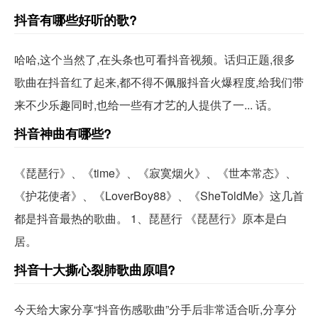
抖音有哪些好听的歌?
哈哈,这个当然了,在头条也可看抖音视频。话归正题,很多
歌曲在抖音红了起来,都不得不佩服抖音火爆程度,给我们带
来不少乐趣同时,也给一些有才艺的人提供了一... 话。
抖音神曲有哪些?
《琵琶行》、《time》、《寂寞烟火》、《世本常态》、
《护花使者》、《LoverBoy88》、《SheToldMe》这几首
都是抖音最热的歌曲。 1、琵琶行 《琵琶行》原本是白
居。
抖音十大撕心裂肺歌曲原唱?
今天给大家分享“抖音伤感歌曲”分手后非常适合听,分享分