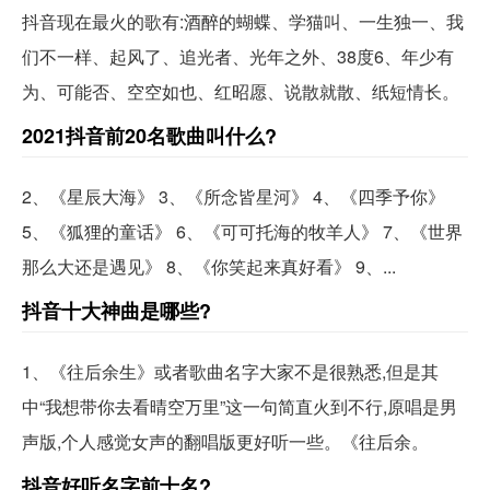
抖音现在最火的歌有:酒醉的蝴蝶、学猫叫、一生独一、我
们不一样、起风了、追光者、光年之外、38度6、年少有
为、可能否、空空如也、红昭愿、说散就散、纸短情长。
2021抖音前20名歌曲叫什么?
2、《星辰大海》 3、《所念皆星河》 4、《四季予你》
5、《狐狸的童话》 6、《可可托海的牧羊人》 7、《世界
那么大还是遇见》 8、《你笑起来真好看》 9、...
抖音十大神曲是哪些?
1、《往后余生》或者歌曲名字大家不是很熟悉,但是其
中“我想带你去看晴空万里”这一句简直火到不行,原唱是男
声版,个人感觉女声的翻唱版更好听一些。《往后余。
抖音好听名字前十名?