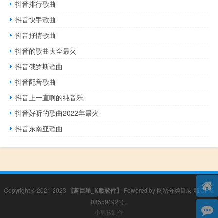
抖音排行歌曲
抖音快手歌曲
抖音抒情歌曲
抖音的歌曲大全最火
抖音俄罗斯歌曲
抖音配音歌曲
抖音上一直啊的纯音乐
抖音好听的歌曲2022年最火
抖音东南亚歌曲
Copyright © 2021-2023
【蓝巨星_K歌软件】
Powered by
网站分类目录
鄂ICP备
08559492号
.
小男孩制作