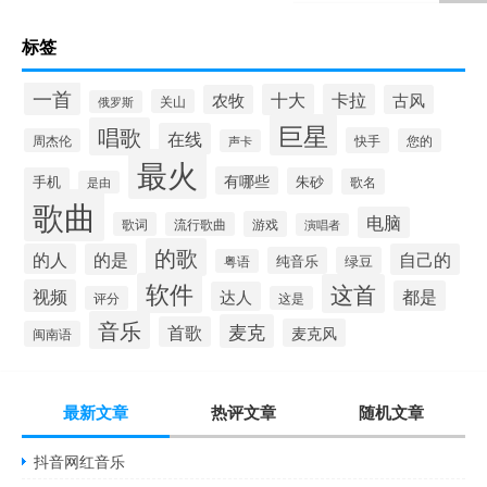
标签
一首
十大
卡拉
农牧
古风
关山
俄罗斯
巨星
唱歌
在线
快手
周杰伦
您的
声卡
最火
有哪些
手机
朱砂
歌名
是由
歌曲
电脑
游戏
歌词
流行歌曲
演唱者
的歌
的人
的是
自己的
纯音乐
绿豆
粤语
软件
这首
视频
都是
达人
评分
这是
音乐
麦克
首歌
麦克风
闽南语
最新文章
热评文章
随机文章
抖音网红音乐