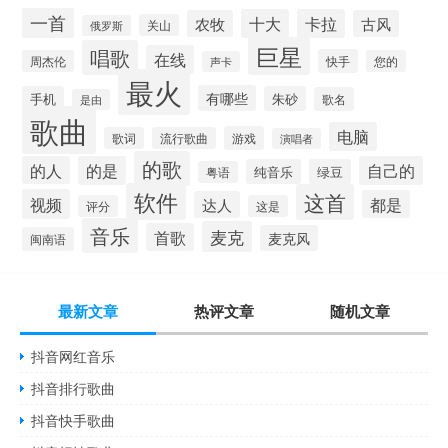
一首
十大
卡拉
农牧
古风
关山
俄罗斯
巨星
唱歌
在线
快手
周杰伦
您的
声卡
最火
有哪些
手机
朱砂
歌名
是由
歌曲
电脑
游戏
歌词
流行歌曲
演唱者
的歌
的人
的是
自己的
纯音乐
绿豆
粤语
软件
这首
视频
都是
达人
评分
这是
音乐
麦克
首歌
麦克风
闽南语
最新文章
热评文章
随机文章
抖音网红音乐
抖音排行歌曲
抖音快手歌曲