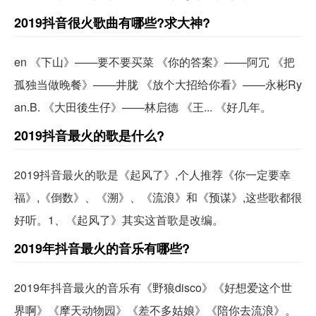
2019抖音很火歌曲有哪些?求大神?
en 《下山》——要不要买菜 《你的答案》——阿冗 《把
孤独当做晚餐》——井胧 《放个大招给你看》——永彬Ry
an.B. 《大田後生仔》——林启德 《王... 《好几年。
2019抖音最火的歌是什么?
2019抖音最火的歌是《起风了》,个人推荐《你一定要幸
福》,《倒数》、《溯》、《流浪》和《预谋》,这些歌都很
好听。1、《起风了》其实这首歌是改编。
2019年抖音最火的音乐有哪些?
2019年抖音最火的音乐有《野狼disco》《好想爱这个世
界啊》《摩天动物园》《差不多姑娘》《陪你去流浪》。