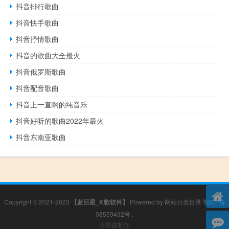
抖音排行歌曲
抖音快手歌曲
抖音抒情歌曲
抖音的歌曲大全最火
抖音俄罗斯歌曲
抖音配音歌曲
抖音上一直啊的纯音乐
抖音好听的歌曲2022年最火
抖音东南亚歌曲
Copyright © 2021-2023
【蓝巨星_K歌软件】
Powered by
网站分类目录
鄂ICP备
08559492号
.
小男孩制作