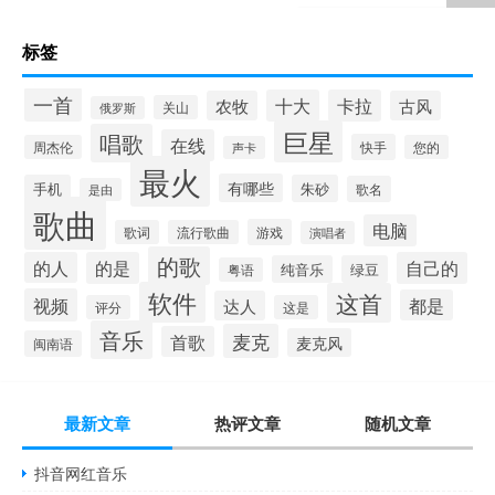
标签
一首
十大
卡拉
农牧
古风
关山
俄罗斯
巨星
唱歌
在线
快手
周杰伦
您的
声卡
最火
有哪些
手机
朱砂
歌名
是由
歌曲
电脑
游戏
歌词
流行歌曲
演唱者
的歌
的人
的是
自己的
纯音乐
绿豆
粤语
软件
这首
视频
都是
达人
评分
这是
音乐
麦克
首歌
麦克风
闽南语
最新文章
热评文章
随机文章
抖音网红音乐