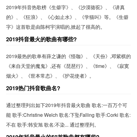
2019年抖音热歌榜《生僻字》、《沙漠骆驼》、《讲真
的》、《狂浪》、《心如止水》、《学猫叫》等。《生僻
字》这首歌是由陈柯宇演唱的,掀起了很高的。
2019抖音最火的歌曲有哪些?
2019最热的歌单有薛之谦的《怪咖》、《天份》,邓紫棋的
《来自天堂的魔鬼》,还有《琵琶行》、《time》、《寂寞
烟火》、《世本常态》、《护花使者》。
2019热门抖音歌曲名?
通过整理列出如下2019年抖音最火歌曲 歌名:一百万个可
能 歌手:Christine Welch 歌名:下坠Falling 歌手:Corki 歌名:
不在 歌手:韩安旭 歌名:不染... 通过整理列。