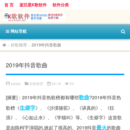
首 页
蓝巨星K歌软件
软件分类
网站导航
>
好歌推荐
>
2019年抖音歌曲
2019年抖音歌曲
sslake
好歌推荐
04-16
53
歌曲
[摘要]：2019年抖音热歌榜都有哪些
?2019年抖音热
生僻字
歌榜《
》、《沙漠骆驼》、《讲真的》、《狂
浪》、《心如止水》、《学猫叫》等。《生僻字》这首歌
最火
是由陈柯宇演唱的,掀起了很高的。2019抖音
的歌曲