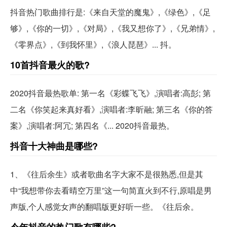
抖音热门歌曲排行是:《来自天堂的魔鬼》,《绿色》,《足
够》,《你的一切》,《对局》,《我又想你了》,《兄弟情》,
《零界点》,《到我怀里》,《浪人琵琶》... 抖。
10首抖音最火的歌?
2020抖音最热歌单: 第一名《彩蝶飞飞》,演唱者:高彭; 第
二名《你笑起来真好看》,演唱者:李昕融; 第三名《你的答
案》,演唱者:阿冗; 第四名《... 2020抖音最热。
抖音十大神曲是哪些?
1、《往后余生》或者歌曲名字大家不是很熟悉,但是其
中“我想带你去看晴空万里”这一句简直火到不行,原唱是男
声版,个人感觉女声的翻唱版更好听一些。《往后余。