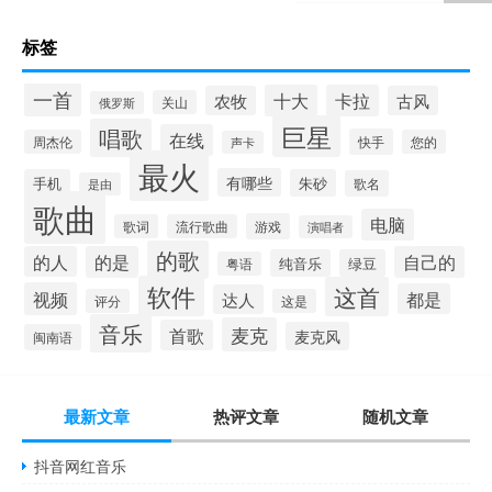
标签
一首
十大
卡拉
农牧
古风
关山
俄罗斯
巨星
唱歌
在线
快手
周杰伦
您的
声卡
最火
有哪些
手机
朱砂
歌名
是由
歌曲
电脑
游戏
歌词
流行歌曲
演唱者
的歌
的人
的是
自己的
纯音乐
绿豆
粤语
软件
这首
视频
都是
达人
评分
这是
音乐
麦克
首歌
麦克风
闽南语
最新文章
热评文章
随机文章
抖音网红音乐