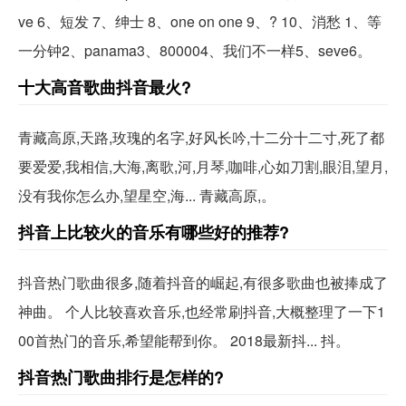
ve 6、短发 7、绅士 8、one on one 9、? 10、消愁 1、等
一分钟2、panama3、800004、我们不一样5、seve6。
十大高音歌曲抖音最火?
青藏高原,天路,玫瑰的名字,好风长吟,十二分十二寸,死了都
要爱爱,我相信,大海,离歌,河,月琴,咖啡,心如刀割,眼泪,望月,
没有我你怎么办,望星空,海... 青藏高原,。
抖音上比较火的音乐有哪些好的推荐?
抖音热门歌曲很多,随着抖音的崛起,有很多歌曲也被捧成了
神曲。 个人比较喜欢音乐,也经常刷抖音,大概整理了一下1
00首热门的音乐,希望能帮到你。 2018最新抖... 抖。
抖音热门歌曲排行是怎样的?