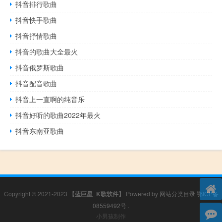
抖音排行歌曲
抖音快手歌曲
抖音抒情歌曲
抖音的歌曲大全最火
抖音俄罗斯歌曲
抖音配音歌曲
抖音上一直啊的纯音乐
抖音好听的歌曲2022年最火
抖音东南亚歌曲
Copyright © 2021-2023
【蓝巨星_K歌软件】
Powered by
网站分类目录
鄂ICP备
08559492号
.
小男孩制作