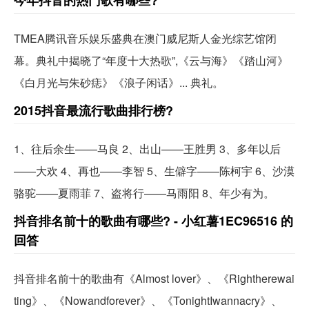
今年抖音的热门歌有哪些?
TMEA腾讯音乐娱乐盛典在澳门威尼斯人金光综艺馆闭
幕。典礼中揭晓了“年度十大热歌”,《云与海》《踏山河》
《白月光与朱砂痣》《浪子闲话》... 典礼。
2015抖音最流行歌曲排行榜?
1、往后余生——马良 2、出山——王胜男 3、多年以后
——大欢 4、再也——李智 5、生僻字——陈柯宇 6、沙漠
骆驼——夏雨菲 7、盗将行——马雨阳 8、年少有为。
抖音排名前十的歌曲有哪些? - 小红薯1EC96516 的
回答
抖音排名前十的歌曲有《Almost lover》、《Rightherewai
ting》、《Nowandforever》、《TonightIwannacry》、