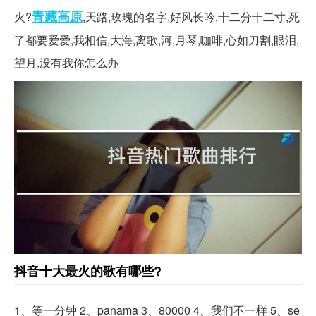
青藏高原
火?
,天路,玫瑰的名字,好风长吟,十二分十二寸,死
了都要爱爱,我相信,大海,离歌,河,月琴,咖啡,心如刀割,眼泪,
望月,没有我你怎么办
抖音十大最火的歌有哪些?
1、等一分钟 2、panama 3、80000 4、我们不一样 5、se