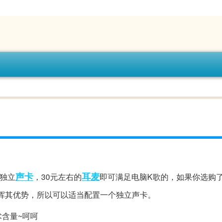
声卡
耳麦
独立
，30元左右的
即可满足电脑K歌的，如果你选购
挥其优势，所以可以适当配置一个独立声卡。
含量~呵呵