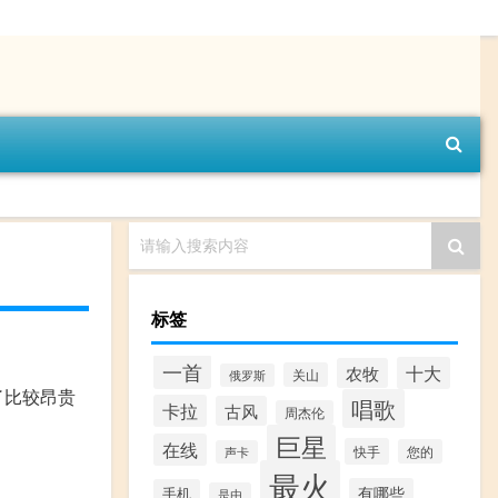
请输入搜索内容
标签
一首
十大
农牧
关山
俄罗斯
了比较昂贵
唱歌
卡拉
古风
周杰伦
巨星
在线
快手
您的
声卡
最火
有哪些
手机
是由