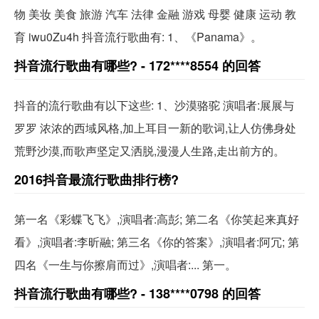
物 美妆 美食 旅游 汽车 法律 金融 游戏 母婴 健康 运动 教
育 iwu0Zu4h 抖音流行歌曲有: 1、《Panama》。
抖音流行歌曲有哪些? - 172****8554 的回答
抖音的流行歌曲有以下这些: 1、沙漠骆驼 演唱者:展展与
罗罗 浓浓的西域风格,加上耳目一新的歌词,让人仿佛身处
荒野沙漠,而歌声坚定又洒脱,漫漫人生路,走出前方的。
2016抖音最流行歌曲排行榜?
第一名《彩蝶飞飞》,演唱者:高彭; 第二名《你笑起来真好
看》,演唱者:李昕融; 第三名《你的答案》,演唱者:阿冗; 第
四名《一生与你擦肩而过》,演唱者:... 第一。
抖音流行歌曲有哪些? - 138****0798 的回答