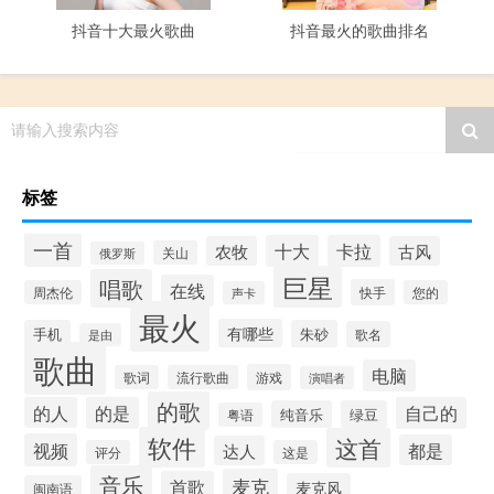
抖音十大最火歌曲
抖音最火的歌曲排名
请输入搜索内容
标签
一首
十大
卡拉
农牧
古风
关山
俄罗斯
巨星
唱歌
在线
快手
周杰伦
您的
声卡
最火
有哪些
手机
朱砂
歌名
是由
歌曲
电脑
游戏
歌词
流行歌曲
演唱者
的歌
的人
的是
自己的
纯音乐
绿豆
粤语
软件
这首
视频
都是
达人
评分
这是
音乐
麦克
首歌
麦克风
闽南语