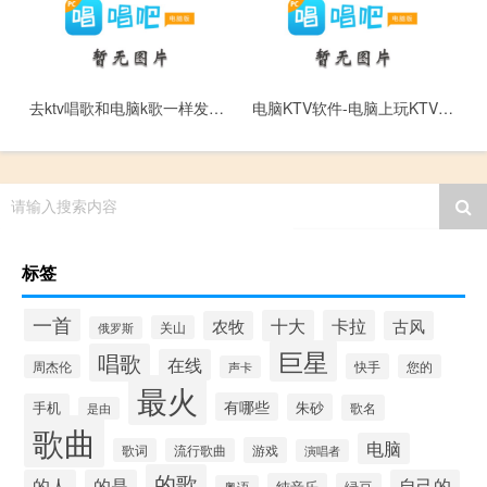
去ktv唱歌和电脑k歌一样发挥的方法
电脑KTV软件-电脑上玩KTV游戏的软件
请输入搜索内容
标签
一首
十大
卡拉
农牧
古风
关山
俄罗斯
巨星
唱歌
在线
快手
周杰伦
您的
声卡
最火
有哪些
手机
朱砂
歌名
是由
歌曲
电脑
游戏
歌词
流行歌曲
演唱者
的歌
的人
的是
自己的
纯音乐
绿豆