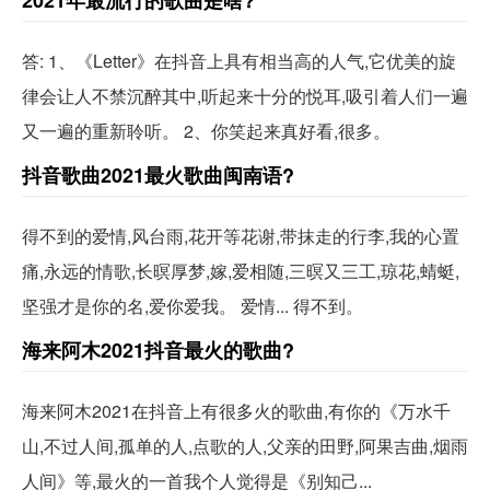
2021年最流行的歌曲是啥?
答: 1、《Letter》在抖音上具有相当高的人气,它优美的旋
律会让人不禁沉醉其中,听起来十分的悦耳,吸引着人们一遍
又一遍的重新聆听。 2、你笑起来真好看,很多。
抖音歌曲2021最火歌曲闽南语?
得不到的爱情,风台雨,花开等花谢,带抹走的行李,我的心置
痛,永远的情歌,长暝厚梦,嫁,爱相随,三暝又三工,琼花,蜻蜓,
坚强才是你的名,爱你爱我。 爱情... 得不到。
海来阿木2021抖音最火的歌曲?
海来阿木2021在抖音上有很多火的歌曲,有你的《万水千
山,不过人间,孤单的人,点歌的人,父亲的田野,阿果吉曲,烟雨
人间》等,最火的一首我个人觉得是《别知己...