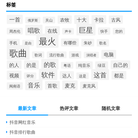
标签
一首
十大
卡拉
农牧
古风
关山
俄罗斯
巨星
唱歌
在线
快手
周杰伦
您的
声卡
最火
有哪些
手机
朱砂
歌名
是由
歌曲
电脑
游戏
歌词
流行歌曲
演唱者
的歌
的人
的是
自己的
纯音乐
绿豆
粤语
软件
这首
视频
都是
达人
评分
这是
音乐
麦克
首歌
麦克风
闽南语
最新文章
热评文章
随机文章
抖音网红音乐
抖音排行歌曲