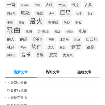
一首
十大
卡拉
农牧
古风
关山
俄罗斯
巨星
唱歌
在线
快手
周杰伦
您的
声卡
最火
有哪些
手机
朱砂
歌名
是由
歌曲
电脑
游戏
歌词
流行歌曲
演唱者
的歌
的人
的是
自己的
纯音乐
绿豆
粤语
软件
这首
视频
都是
达人
评分
这是
音乐
麦克
首歌
麦克风
闽南语
最新文章
热评文章
随机文章
抖音网红音乐
抖音排行歌曲
抖音快手歌曲