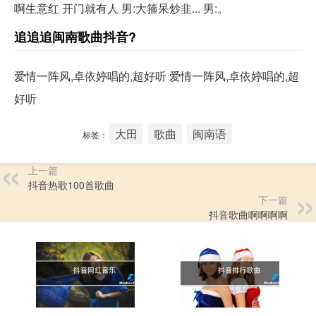
啊生意红 开门就有人 男:大箍呆炒韭... 男:。
追追追闽南歌曲抖音?
爱情一阵风,卓依婷唱的,超好听 爱情一阵风,卓依婷唱的,超
好听
大田
歌曲
闽南语
标签：
上一篇
抖音热歌100首歌曲
下一篇
抖音歌曲啊啊啊啊