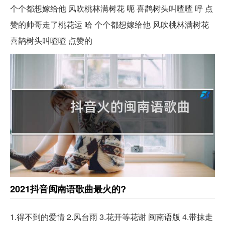
个个都想嫁给他 风吹桃林满树花 呃 喜鹊树头叫喳喳 呼 点
赞的帅哥走了桃花运 哈 个个都想嫁给他 风吹桃林满树花
喜鹊树头叫喳喳 点赞的
2021抖音闽南语歌曲最火的?
1.得不到的爱情 2.风台雨 3.花开等花谢 闽南语版 4.带抹走