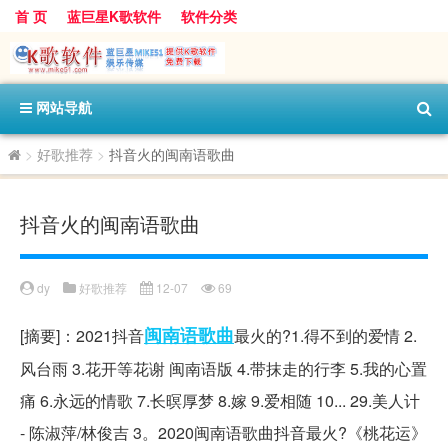
首 页
蓝巨星K歌软件
软件分类
网站导航
>
好歌推荐
>
抖音火的闽南语歌曲
抖音火的闽南语歌曲
dy
好歌推荐
12-07
69
闽南语
歌曲
[摘要]：2021抖音
最火的?1.得不到的爱情 2.
风台雨 3.花开等花谢 闽南语版 4.带抹走的行李 5.我的心置
痛 6.永远的情歌 7.长暝厚梦 8.嫁 9.爱相随 10... 29.美人计
- 陈淑萍/林俊吉 3。2020闽南语歌曲抖音最火?《桃花运》