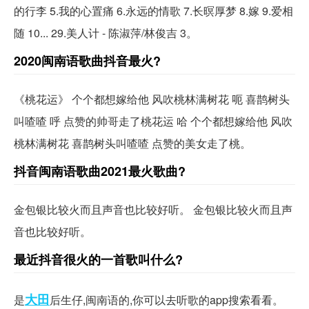
的行李 5.我的心置痛 6.永远的情歌 7.长暝厚梦 8.嫁 9.爱相
随 10... 29.美人计 - 陈淑萍/林俊吉 3。
2020闽南语歌曲抖音最火?
《桃花运》 个个都想嫁给他 风吹桃林满树花 呃 喜鹊树头
叫喳喳 呼 点赞的帅哥走了桃花运 哈 个个都想嫁给他 风吹
桃林满树花 喜鹊树头叫喳喳 点赞的美女走了桃。
抖音闽南语歌曲2021最火歌曲?
金包银比较火而且声音也比较好听。 金包银比较火而且声
音也比较好听。
最近抖音很火的一首歌叫什么?
大田
是
后生仔,闽南语的,你可以去听歌的app搜索看看。