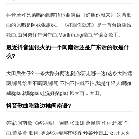
抖音摩登兄弟唱的闽南语歌曲叫做《好胆你就来》,这首歌
曲的原唱是阿妹张惠妹。 《好胆你就来》是一首台语摇滚
歌曲,由阿弟仔作词作曲,MartinTang编曲,华语女歌手。
最近抖音里很火的一个闽南话还是广东话的歌是什
么?
大田后生仔? 一条大路分两边,随你要走哪一边(这条大路遮
两崩啊,给里不噶两崩啊) 不怕不怕就不怕,我是年轻人(嗯gi
a嗯gia 就嗯gia 蛙洗好桑gia) 风大雨... 大田。
抖音歌曲吃路边摊闽南语?
答案:闽南歌《路边摊》 演唱:张政雄 薛佩洁 作词:巴布 作
曲:萧蔓萱 歌词: 男:路边摊啊有够香 炒菜炒归工 女:开大火