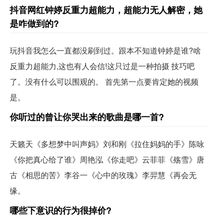
抖音网红钟婷反重力超能力，超能力无人解密，她
是咋做到的?
玩抖音我怎么一直都没刷到过。跟本不知道钟婷是谁?啥
反重力超能力,这也有人会信!这只过是一种拍摄 技巧吧
了。没有什么可以围观的。 首先第一点要肯定她的视频
是。
你听过的曾让你哭出来的歌曲是哪一首?
天籁天《多想梦中叫声妈》刘和刚《拉住妈妈的手》陈咏
《你把真心给了谁》周艳泓《你走吧》云菲菲《殇雪》唐
古《相思的苦》李谷一《心中的玫瑰》李羿慧《再会无
缘。
哪些下意识的行为很掉价?