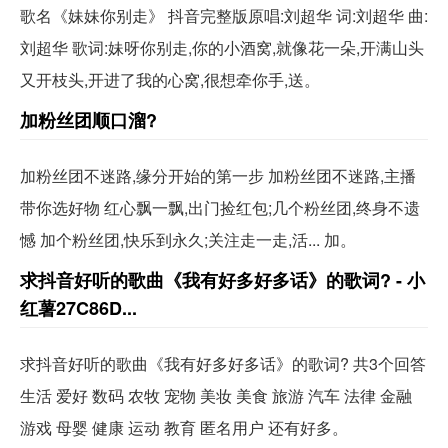
歌名《妹妹你别走》 抖音完整版原唱:刘超华 词:刘超华 曲:
刘超华 歌词:妹呀你别走,你的小酒窝,就像花一朵,开满山头
又开枝头,开进了我的心窝,很想牵你手,送。
加粉丝团顺口溜?
加粉丝团不迷路,缘分开始的第一步 加粉丝团不迷路,主播
带你选好物 红心飘一飘,出门捡红包;几个粉丝团,终身不遗
憾 加个粉丝团,快乐到永久;关注走一走,活... 加。
求抖音好听的歌曲《我有好多好多话》的歌词? - 小
红薯27C86D...
求抖音好听的歌曲《我有好多好多话》的歌词? 共3个回答
生活 爱好 数码 农牧 宠物 美妆 美食 旅游 汽车 法律 金融
游戏 母婴 健康 运动 教育 匿名用户 还有好多。