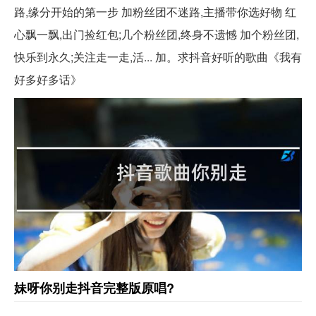
路,缘分开始的第一步 加粉丝团不迷路,主播带你选好物 红
心飘一飘,出门捡红包;几个粉丝团,终身不遗憾 加个粉丝团,
快乐到永久;关注走一走,活... 加。求抖音好听的歌曲《我有
好多好多话》
妹呀你别走抖音完整版原唱?