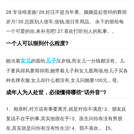
28.专业啃老族! 29.好汉不提当年勇。频频提起曾经的辉煌
岁月! 30.总跟别人借车,借钱,借日常用品。 余下的留给每
一个可爱的你,来补充吧! 27.喜欢打听别人的私事。。
一个人可以狠到什么程度?
女儿
儿子
她当着
的面给
压岁钱,而女儿一分钱都没有。儿
子要风得风要雨得雨,她带着儿子和女儿逛商场,给儿子买各
种名牌衣服,女儿却什么都没有,女儿问她要100元... 母。
成年人为人处世，必须懂得哪些“话外音”?
1、相亲时,对方说有事要离开,就是对你不满意! 2、朋友反
复说不在乎的事,其实他很在乎! 3、医生问你有没有男朋
友,其实就是问你有没有性生活! 4、我不喜欢... 【5。