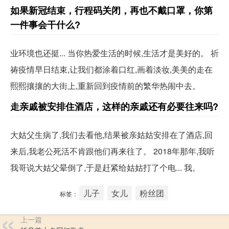
如果新冠结束，行程码关闭，再也不戴口罩，你第
一件事会干什么?
业环境也还挺... 当你热爱生活的时候,生活才是美好的。 祈
祷疫情早日结束,让我们都涂着口红,画着淡妆,美美的走在
熙熙攘攘的大街上,重新回到疫情前的繁华热闹中去。
走亲戚被安排住酒店，这样的亲戚还有必要往来吗?
大姑父生病了,我们去看他,结果被亲姑姑安排在了酒店,回
来后,我老公死活不肯跟他们再来往了。 2018年那年,我听
我哥说大姑父晕倒了,于是赶紧给姑姑打了个电... 我。
儿子
女儿
粉丝团
标签：
上一篇