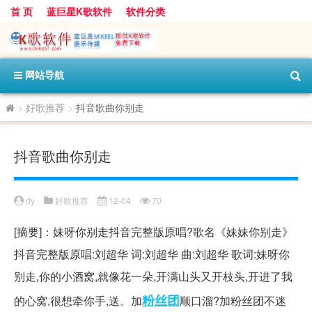
首 页
蓝巨星K歌软件
软件分类
网站导航
>
好歌推荐
>
抖音歌曲你别走
抖音歌曲你别走
dy
好歌推荐
12-04
70
[摘要]：妹呀你别走抖音完整版原唱?歌名《妹妹你别走》
抖音完整版原唱:刘超华 词:刘超华 曲:刘超华 歌词:妹呀你
别走,你的小酒窝,就像花一朵,开满山头又开枝头,开进了我
粉丝团
的心窝,很想牵你手,送。加
顺口溜?加粉丝团不迷