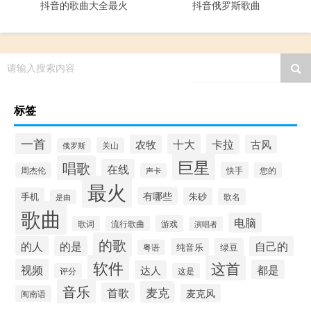
抖音的歌曲大全最火
抖音俄罗斯歌曲
请输入搜索内容
标签
一首
十大
卡拉
农牧
古风
关山
俄罗斯
巨星
唱歌
在线
快手
周杰伦
您的
声卡
最火
有哪些
手机
朱砂
歌名
是由
歌曲
电脑
游戏
歌词
流行歌曲
演唱者
的歌
的人
的是
自己的
纯音乐
绿豆
粤语
软件
这首
视频
都是
达人
评分
这是
音乐
麦克
首歌
麦克风
闽南语