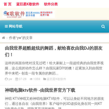
首 页
蓝巨星K歌软件
软件分类
网站导航
>
作者“yw”的文章
由我世界超酷超炫的舞蹈，献给喜欢由我DJ的朋友
们！
这样的画面你绝对没见过吧！给大家献上一段超经典的由我世界视
频，这么炫的动作怎么样？由我玩家DIY的噢！赶紧加入到由我世
界中来吧~ 创造一段专属你的舞蹈...
yw
07-28
1359
蓝巨星K歌软件
神唱电脑ktv软件 -由我世界官方下载
神唱 KTV神唱又称神唱电脑KTV软件，可以让身处不同地方的朋友
们，通过各自在《由我世界》客户端中的3D虚拟化身在同一间KT
V包房中点歌、唱歌甚至还能抢歌、跳...