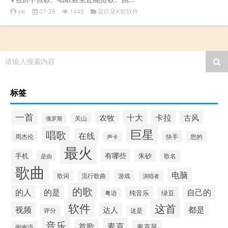
yw
07-28
1445
蓝巨星K歌软件
请输入搜索内容
标签
一首
十大
卡拉
农牧
古风
关山
俄罗斯
巨星
唱歌
在线
快手
周杰伦
您的
声卡
最火
有哪些
手机
朱砂
歌名
是由
歌曲
电脑
游戏
歌词
流行歌曲
演唱者
的歌
的人
的是
自己的
纯音乐
绿豆
粤语
软件
这首
视频
都是
达人
评分
这是
音乐
麦克
首歌
麦克风
闽南语