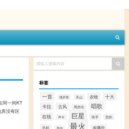
请输入搜索内容
标签
一首
十大
农牧
关山
俄罗斯
在同一间KT
唱歌
卡拉
古风
周杰伦
包房没有区
巨星
在线
快手
您的
声卡
最火
有哪些
手机
是由