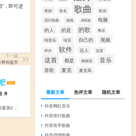
歌曲
唱”，即可进
朱砂
歌名
歌词
电脑
游戏
流行歌曲
演唱者
的歌
的人
的是
粤语
视频
自己的
纯音乐
绿豆
软件
达人
评分
这是
下一篇
这首
音乐
都是
闽南语
来帮你提升
麦克
首歌
麦克风
最新文章
热评文章
随机文章
抖音网红音乐
蓝巨星与绿豆鲨第2集-绿豆鲨来了(下)
抖音排行歌曲
抖音快手歌曲
抖音抒情歌曲