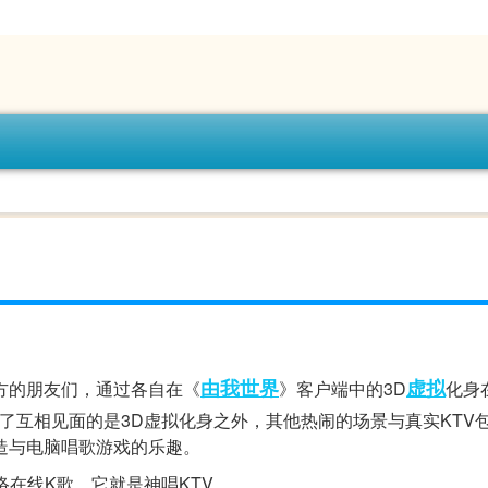
由我
世界
虚拟
方的朋友们，通过各自在《
》客户端中的3D
化身
了互相见面的是3D虚拟化身之外，其他热闹的场景与真实KTV
创造与电脑唱歌游戏的乐趣。
在线K歌，它就是神唱KTV。