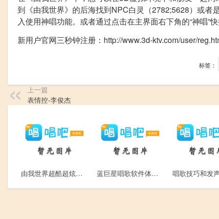
到《由我世界》的后海找到NPC白灵（2782;5628）或者
入使用神唱功能。或者通过点击在主界面右下角的“神唱”
新用户官网三秒钟注册：
http://www.3d-ktv.com/user/reg.ht
标签：
上一篇
表情控-李俊杰
由我世界超酷超炫的舞蹈，献给喜欢由我DJ的朋友们！
蓝巨星唱歌软件体验网上K歌软件“麦霸”