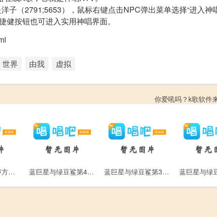
是洋子（2791;5653），鼠标右键点击NPC弹出菜单选择“进入神
快捷健按钮也可进入实用神唱界面。
ml
世界
由我
虚拟
你爱吼吗？k歌软件
唱歌技巧和发声方法基本篇-跟软件学唱歌
蓝巨星与绿豆鲨第4集-妮妮的力量
蓝巨星与绿豆鲨第3集-抱抱绿豆鲨