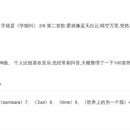
名字就是《学猫叫》 2/6 第二首歌:爱就像蓝天白云,晴空万里,突然
曲。 个人比较喜欢音乐,也经常刷抖音,大概整理了一下100首热
?
《samsara》7、《Зая》6、《time》5、《世界上的另一个我