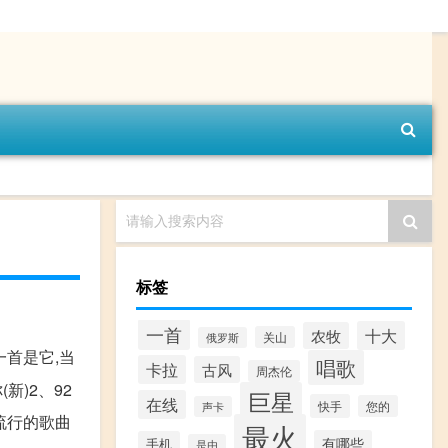
请输入搜索内容
标签
一首
十大
农牧
关山
俄罗斯
一首是它,当
唱歌
卡拉
古风
周杰伦
)2、92
巨星
在线
快手
您的
声卡
音流行的歌曲
最火
有哪些
手机
是由