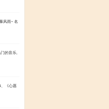
暴风雨~ 名
门的音乐,
》4、《心愿