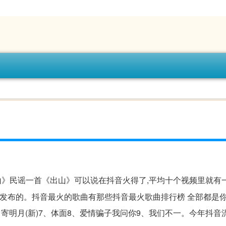
9山》民谣一首《出山》可以说在抖音火得了,平均十个视频里就有
发布的。抖音最火的歌曲有那些抖音最火歌曲排行榜 全部都是你(新
新)6、寄明月(新)7、体面8、爱情骗子我问你9、我们不一。今年抖