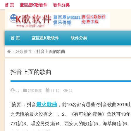
首 页
蓝巨星K歌软件
软件分类
首 页
蓝巨星K歌软件
软件分类
>
好歌推荐
>
抖音上面的歌曲
抖音上面的歌曲
dy
好歌推荐
11-19
92
最火
歌曲
[摘要]：抖音
，前10名都有哪些?抖音歌曲201
之无愧的最火没有之一。2、《有可能的夜晚》曾轶可13年
77(新)3、唱腔另类(新)4、西安人的歌(新)5、海草舞(