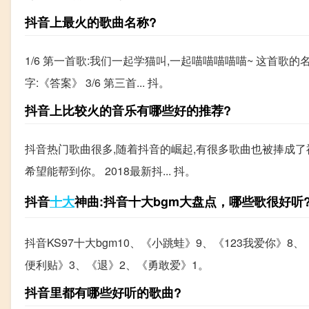
抖音上最火的歌曲名称?
1/6 第一首歌:我们一起学猫叫,一起喵喵喵喵喵~ 这首歌的
字:《答案》 3/6 第三首... 抖。
抖音上比较火的音乐有哪些好的推荐?
抖音热门歌曲很多,随着抖音的崛起,有很多歌曲也被捧成了神
希望能帮到你。 2018最新抖... 抖。
抖音
十大
神曲:抖音十大bgm大盘点，哪些歌很好听
抖音KS97十大bgm10、《小跳蛙》9、《123我爱你》8、
便利贴》3、《退》2、《勇敢爱》1。
抖音里都有哪些好听的歌曲?