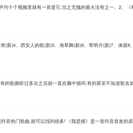
,平均十个视频里就有一首是它,当之无愧的最火没有之一。2、《
另类(新)4、西安人的歌(新)5、海草舞(新)6、寄明月(新)7、体面
?有的歌曲听过多次之后就一直在脑中循环,有的甚至不知道歌名
音热门歌曲,就可以找到很多! 《我是猪》是一首抖音首发的原创