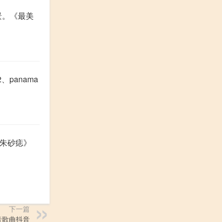
景。《最美
2、panama
与朱砂痣》
下一篇
音歌曲抖音