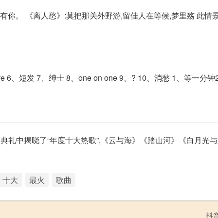
有你。 《离人愁》:莫把那关外野游,留佳人在等候,梦里殇 此情
e 6、短发 7、绅士 8、one on one 9、? 10、消愁 1、等一分钟
典礼中揭晓了“年度十大热歌”,《云与海》《踏山河》《白月光
十大
最火
歌曲
抖