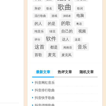
歌曲
朱砂
歌名
歌词
电脑
游戏
流行歌曲
演唱者
的歌
的人
的是
粤语
视频
自己的
纯音乐
绿豆
软件
达人
评分
这是
这首
音乐
都是
闽南语
麦克
首歌
麦克风
最新文章
热评文章
随机文章
抖音网红音乐
抖音排行歌曲
抖音快手歌曲
抖音抒情歌曲