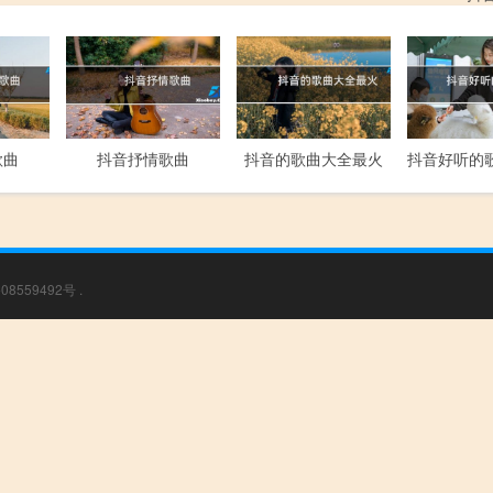
歌曲
抖音抒情歌曲
抖音的歌曲大全最火
08559492号
.