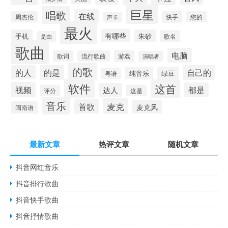
巨星
唱歌
在线
快手
周杰伦
您的
声卡
最火
有哪些
手机
朱砂
歌名
是由
歌曲
电脑
游戏
歌词
流行歌曲
演唱者
的歌
的人
的是
自己的
纯音乐
绿豆
粤语
软件
这首
视频
都是
达人
评分
这是
音乐
麦克
首歌
麦克风
闽南语
最新文章
热评文章
随机文章
抖音网红音乐
抖音排行歌曲
抖音快手歌曲
抖音抒情歌曲