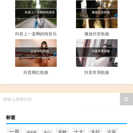
抖音上一直啊的纯音乐
播放抖音歌曲
抖音网红歌曲
抖音常用歌曲
请输入搜索内容
标签
一首
十大
卡拉
农牧
古风
关山
俄罗斯