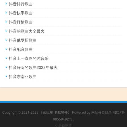
抖音排行歌曲
抖音快手歌曲
抖音抒情歌曲
抖音的歌曲大全最火
抖音俄罗斯歌曲
抖音配音歌曲
抖音上一直啊的纯音乐
抖音好听的歌曲2022年最火
抖音东南亚歌曲
Copyright © 2021-2023
【蓝巨星_K歌软件】
Powered by
网站分类目录
鄂ICP备
08559492号
.
小男孩制作