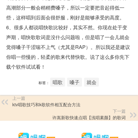
高潮部分一般会稍稍费嗓子，所以一定要把音起得低一
些，这样唱到后面会很舒服，刚好是能够承受的高度。
6、很多人都说唱快歌比较好，其实不然。你现在处于变
声期，唱快歌歌词是没什么问题啦，但是唱了一会儿就会
觉得嗓子干涩喘不上气（尤其是RAP）。所以我还是建议
你唱一些慢的，轻柔的歌来代替快歌。说了这么多你先下
载个软件试试看！
唱歌
嗓子
就会
标签：
上一篇
ktv唱歌技巧和k歌软件相互配合方法
下一篇
许嵩新歌快速点唱【浅唱素颜】的歌词