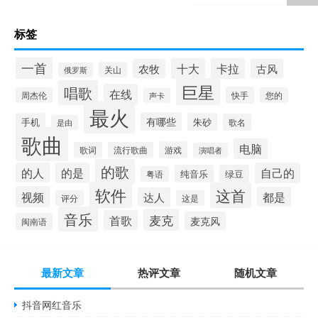
标签
一首
十大
卡拉
农牧
古风
关山
俄罗斯
巨星
唱歌
在线
快手
周杰伦
您的
声卡
最火
有哪些
手机
朱砂
歌名
是由
歌曲
电脑
游戏
歌词
流行歌曲
演唱者
的歌
的人
的是
自己的
纯音乐
绿豆
粤语
软件
这首
视频
都是
达人
评分
这是
音乐
麦克
首歌
麦克风
闽南语
最新文章
热评文章
随机文章
抖音网红音乐