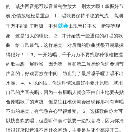
的！减少回音把可以音量稍微放大，别太大哦！掌握好节
奏,心情放轻松是重点。1、唱歌要保持平稳的气流，高潮
就会
千万不能乱了呼吸，不然
出现音拉不长，断字等现
象，这是很大的瑕疵。 2、才开始找一些通俗的好唱的歌
曲，给自己鼓气，这样感觉一对后面的歌曲就很容易掌握
得很好！！ 3、一开始唱，千千万万不要找那种很难把握
的歌曲想一展歌喉，因为第一首和第二首是给你润桑调节
声音的，好戏要放在中间，防止到了最后嗓子哑了唱不出
水准。 4、可以的话，你这种情况最好不要开原唱，就用
自己的声音去唱，因为一有原唱人就会不由自主地要去贴
合原唱歌手的声线，但是往往模仿就会出现你那种有声唱
不出的感觉，有气憋在心里很难受。 5、选择歌曲你大可
以找喜欢的唱，但是听伴奏时就要一边找音域，因为你清
唱很好所以音准不是什么问题，主要是从哪个高度开口。