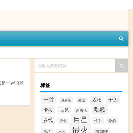
请输入搜索内容
孩是一起在K
标签
一首
十大
农牧
关山
俄罗斯
唱歌
卡拉
古风
周杰伦
巨星
在线
快手
您的
声卡
最火
有哪些
手机
是由