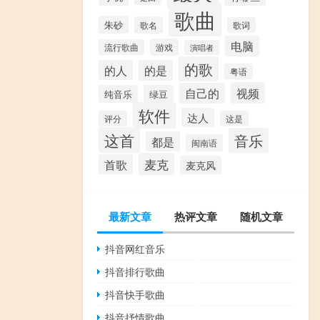
歌曲
朱砂
歌名
歌词
电脑
游戏
流行歌曲
演唱者
的歌
的人
的是
粤语
视频
自己的
纯音乐
绿豆
软件
达人
评分
这是
这首
音乐
都是
闽南语
麦克
首歌
麦克风
最新文章
热评文章
随机文章
抖音网红音乐
抖音排行歌曲
抖音快手歌曲
抖音抒情歌曲