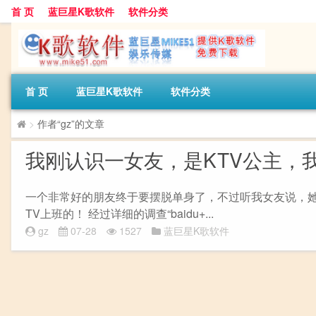
首 页
蓝巨星K歌软件
软件分类
首 页
蓝巨星K歌软件
软件分类
>
作者“gz”的文章
我刚认识一女友，是KTV公主，
一个非常好的朋友终于要摆脱单身了，不过听我女友说，她
TV上班的！ 经过详细的调查“baidu+...
gz
07-28
1527
蓝巨星K歌软件