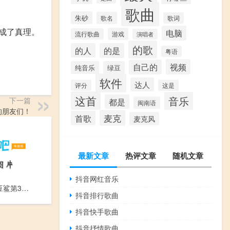
歌曲
朱砂
歌名
歌词
成了真理。
电脑
游戏
流行歌曲
演唱者
的歌
的人
的是
粤语
视频
自己的
纯音乐
绿豆
软件
达人
评分
这是
这首
音乐
下一篇
都是
闽南语
的朋友们！
麦克
首歌
麦克风
最新文章
热评文章
随机文章
抖音网红音乐
蓝巨星与绿豆鲨第3集-抱抱绿豆鲨
抖音排行歌曲
抖音快手歌曲
抖音抒情歌曲