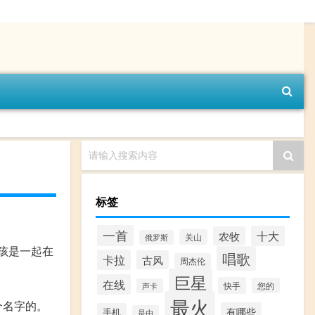
请输入搜索内容
标签
一首
十大
农牧
关山
俄罗斯
孩是一起在
唱歌
卡拉
古风
周杰伦
巨星
在线
快手
您的
声卡
最火
个名字的。
有哪些
手机
是由