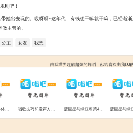
潜规则吧！
以带她出去玩的。哎呀呀~这年代，有钱想干嘛就干嘛，已经渐渐
是做主管的。
公主
女友
我想
由我世界超酷超炫的舞蹈，献给喜欢由我DJ
蓝巨星唱歌软件体验网上K歌软件“麦霸”
唱歌技巧和发声方法基本篇-跟软件学唱歌
蓝巨星与绿豆鲨第4集-妮妮的力量