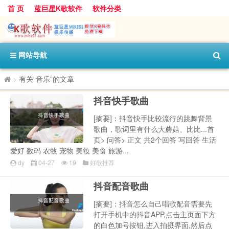
首 页
蓝巨星K歌软件
软件分类
网站导航
>
有关“音乐”的文章
抖音快手歌曲
[摘要]：抖音快手比较流行的跳舞背景
歌曲，歌词里有什么大蘑菇、比比...首
页> 问答> 正文 共2个回答 写回答 生活
爱好 数码 农牧 宠物 美妆 美食 旅游...
dy
04-27
19
好歌推荐
抖音配音歌曲
[摘要]：抖音怎么自己唱歌配音需要先
打开手机中的抖音APP,点击主页面下方
的白色加号按钮,进入拍摄界面,然后点