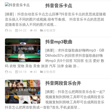
抖音音乐卡点
[摘要]：抖音自动音乐卡点怎么回事?抖音音乐卡点的意思就是随着
音乐插入不同的图片或视频,很有节奏感。 抖音音乐卡点的意思就
是随着音乐插入不同的图片或视...
dy
04-22
48
好歌推荐
抖音mp3歌曲
[摘要]：求抖音版歌曲好嗨哟mp3 - GB
D6hobcS7o 的回答求抖音版歌曲好嗨
哟mp3 共5个回答 写回答 生活 爱好 数
码 农牧 宠物 美妆 美食 旅游 汽车 法律 金融 游...
dy
04-18
40
好歌推荐
抖音两段音乐合并
[摘要]：抖音怎么把两段音乐合在一起?
视频复制到剪映工具即可合成两段音乐
视频复制到剪映工具即可合成两段音乐
抖音怎么把两首歌剪成一首歌?首先,手机桌面登...