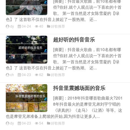
[摘要]：抖音最火歌曲，前10名都有哪
些?你好,就个人观点说一下喜欢的十首
歌。 第一首当然是才女陈雪凝的【绿
色】了 这首歌不仅在抖音上掀起了一股热潮。 还...
dy
04-24
40
好歌推荐
超好听的抖音音乐
[摘要]：抖音最火歌曲，前10名都有哪
些?你好,就个人观点说一下喜欢的十首
歌。 第一首当然是才女陈雪凝的【绿
色】了 这首歌不仅在抖音上掀起了一股热潮。 还...
ch
04-23
62
好歌推荐
抖音里震撼场面的音乐
[摘要]：2018年抖音哪首歌曲最火?201
8年抖音最火的是摩登兄弟刘宇宁唱的
《讲真的》《走马》《让酒》等等。这
也是摩登兄弟准备上爬坡的开始,因为抖音让更多人...
dy
04-23
54
好歌推荐