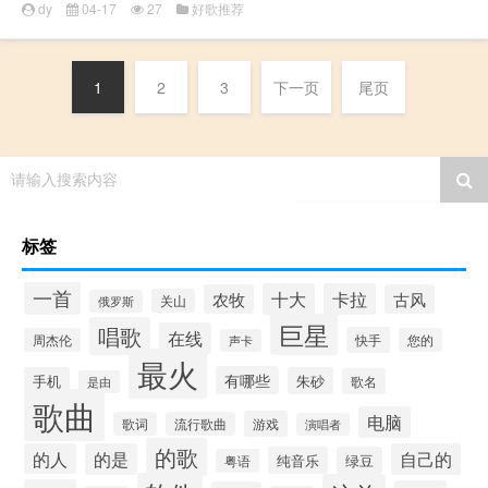
dy
04-17
27
好歌推荐
1
2
3
下一页
尾页
请输入搜索内容
标签
一首
十大
卡拉
农牧
古风
关山
俄罗斯
巨星
唱歌
在线
快手
周杰伦
您的
声卡
最火
有哪些
手机
朱砂
歌名
是由
歌曲
电脑
游戏
歌词
流行歌曲
演唱者
的歌
的人
的是
自己的
纯音乐
绿豆
粤语