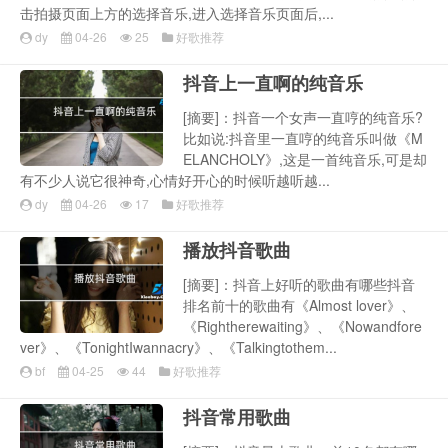
击拍摄页面上方的选择音乐,进入选择音乐页面后,...
dy
04-26
25
好歌推荐
抖音上一直啊的纯音乐
[摘要]：抖音一个女声一直哼的纯音乐?
比如说:抖音里一直哼的纯音乐叫做《M
ELANCHOLY》,这是一首纯音乐,可是却
有不少人说它很神奇,心情好开心的时候听越听越...
dy
04-26
17
好歌推荐
播放抖音歌曲
[摘要]：抖音上好听的歌曲有哪些抖音
排名前十的歌曲有《Almost lover》、
《Rightherewaiting》、《Nowandfore
ver》、《TonightIwannacry》、《Talkingtothem...
bf
04-25
44
好歌推荐
抖音常用歌曲