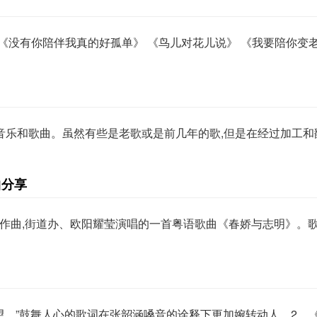
》 《没有你陪伴我真的好孤单》 《鸟儿对花儿说》 《我要陪你变
音乐和歌曲。虽然有些是老歌或是前几年的歌,但是在经过加工和
曲分享
T作曲,街道办、欧阳耀莹演唱的一首粤语歌曲《春娇与志明》。歌词:
望。”鼓舞人心的歌词在张韶涵嗓音的诠释下更加婉转动人。2、