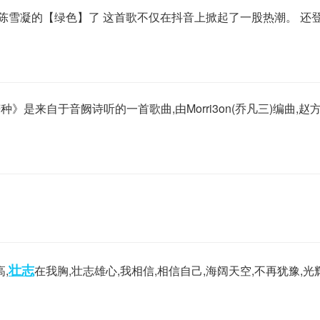
陈雪凝的【绿色】了 这首歌不仅在抖音上掀起了一股热潮。 还
是来自于音阙诗听的一首歌曲,由Morri3on(乔凡三)编曲,赵
壮志
,
在我胸,壮志雄心,我相信,相信自己,海阔天空,不再犹豫,光辉