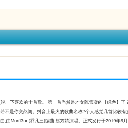
观点说一下喜欢的十首歌。 第一首当然是才女陈雪凝的【绿色】了
 (若不是你突然闯。抖音上最火的歌曲名称?个人感觉几首比较有
Morri3on(乔凡三)编曲,赵方婧演唱。正式发行于2019年6