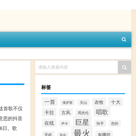
请输入搜索内容
标签
一首
十大
农牧
关山
俄罗斯
 这首歌不仅
唱歌
卡拉
古风
周杰伦
意思的抖音
巨星
在线
快手
您的
声卡
月6日。歌
最火
有哪些
手机
是由