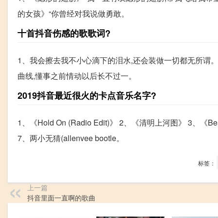
的女孩》“你曾经对我说做勇敢。
十首抖音伤感的歌歌词?
1、我会擦去我不小心滴下的泪水,还会装做一切都无所谓。
曲线,懂事之前情动以后长不过一。
2019抖音最近很火的卡点音乐名字?
1、《Hold On (Radio Edit)》 2、《清明上河图》 3、《B
7、两小无猜(allenvee bootle。
标签：
上一篇
抖音里面一直啊的歌曲