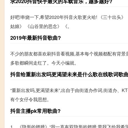
求2020抖音快手最火的车载音乐，越多越好?
好吧!串烧一下,希望2020年抖音火歌更火哈! 《三十出头
姑娘》 《山谷里的思念》 《。
2019年最新抖音歌曲?
不少的朋友都喜欢刷抖音看视频,基本每个视频都配有背景
多歌都瞬间走红了。今天小编就。
抖音给重新出发吗更渴望未来是什么歌在线歌词歌
“重新出发吗,更渴望未来”,出自于由街道办作词,街道办、K
有个女仔令我思想。
抖音主播pk常用歌曲?
1、《隐形的翅膀》“我一直有双隐形的翅膀,带我飞给我希