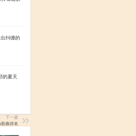
长出纠缠的
菊次郎的夏天
下一篇
热歌曲排名