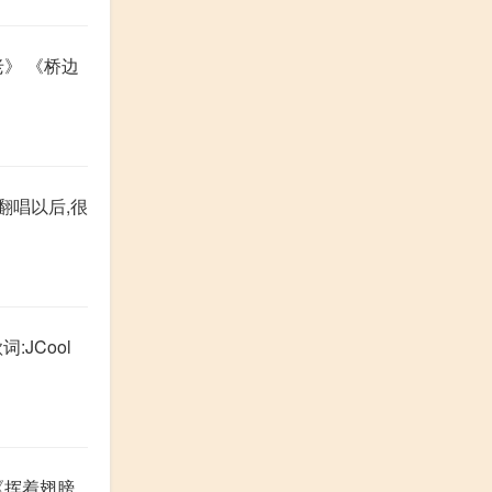
老》 《桥边
翻唱以后,很
JCool
《挥着翅膀