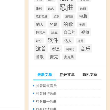
歌曲
朱砂
歌名
歌词
电脑
游戏
流行歌曲
演唱者
的歌
的人
的是
粤语
视频
自己的
纯音乐
绿豆
软件
达人
评分
这是
这首
音乐
都是
闽南语
麦克
首歌
麦克风
最新文章
热评文章
随机文章
抖音网红音乐
抖音排行歌曲
抖音快手歌曲
抖音抒情歌曲