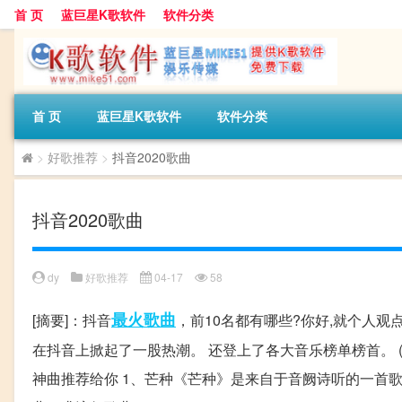
首 页
蓝巨星K歌软件
软件分类
首 页
蓝巨星K歌软件
软件分类
>
好歌推荐
>
抖音2020歌曲
抖音2020歌曲
dy
好歌推荐
04-17
58
最火
歌曲
[摘要]：抖音
，前10名都有哪些?你好,就个人
在抖音上掀起了一股热潮。 还登上了各大音乐榜单榜首。
神曲推荐给你 1、芒种《芒种》是来自于音阙诗听的一首歌曲,由