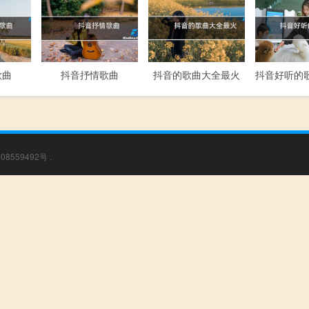
歌曲
抖音抒情歌曲
抖音的歌曲大全最火
08559492号
.