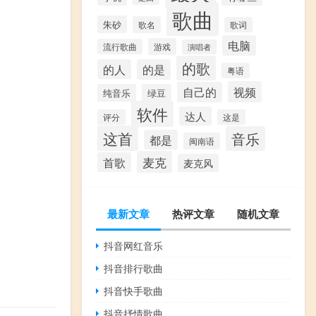
歌曲
朱砂
歌名
歌词
电脑
游戏
流行歌曲
演唱者
的歌
的人
的是
粤语
视频
自己的
纯音乐
绿豆
软件
达人
评分
这是
这首
音乐
都是
闽南语
麦克
首歌
麦克风
最新文章
热评文章
随机文章
抖音网红音乐
抖音排行歌曲
抖音快手歌曲
抖音抒情歌曲