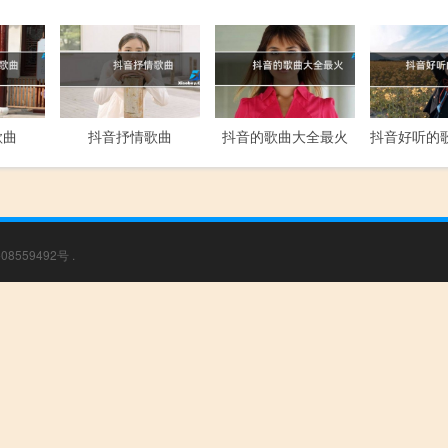
歌曲
抖音抒情歌曲
抖音的歌曲大全最火
08559492号
.