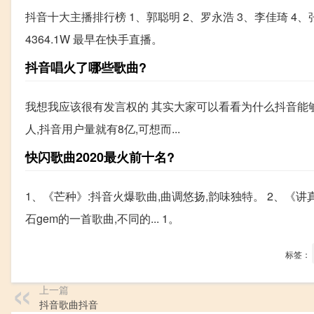
抖音十大主播排行榜 1、郭聪明 2、罗永浩 3、李佳琦 4、张欣尧
4364.1W 最早在快手直播。
抖音唱火了哪些歌曲?
我想我应该很有发言权的 其实大家可以看看为什么抖音能够
人,抖音用户量就有8亿,可想而...
快闪歌曲2020最火前十名?
1、《芒种》:抖音火爆歌曲,曲调悠扬,韵味独特。 2、《讲真
石gem的一首歌曲,不同的... 1。
标签：
上一篇
抖音歌曲抖音