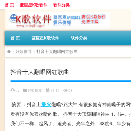
首 页
蓝巨星K歌软件
软件分类
首 页
蓝巨星K歌软件
软件分类
>
好歌推荐
>
抖音十大翻唱网红歌曲
抖音十大翻唱网红歌曲
dy
好歌推荐
11-19
58
最火
[摘要]：抖音上
翻唱?路大神,有很多拥有神仙嗓子的
看有没有你喜欢听的歌。 抖音十大顶级翻唱神曲 1.《讲
我们不一样、起风了、追光者、光年之外、38度6、年少有