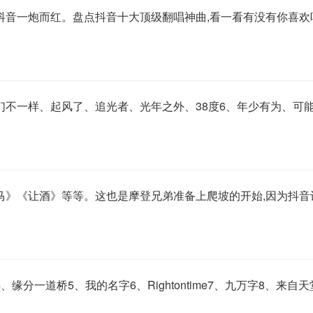
抖音一炮而红。盘点抖音十大顶级翻唱神曲,看一看有没有你喜欢
们不一样、起风了、追光者、光年之外、38度6、年少有为、可
走马》《让酒》等等。这也是摩登兄弟准备上爬坡的开始,因为抖音
ow4、缘分一道桥5、我的名字6、Rightontime7、九万字8、来自