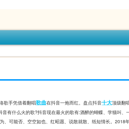
歌曲
十大
网络歌手凭借着翻唱
在抖音一炮而红。盘点抖音
顶级翻唱
。抖音有什么火的歌?抖音现在最火的歌有:酒醉的蝴蝶、学猫叫、
为、可能否、空空如也、红昭愿、说散就散、纸短情长。2018