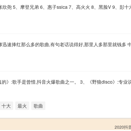
 5、摩登兄弟 6、惠子ssica 7、高火火 8、黑脸V 9、彭十六el
迅速捧红那么多的歌曲,有句老话说得好,那里人多那里就钱多 中
的》:歌手是曾惜,抖音火爆歌曲之一。 3、《野狼disco》:专
十大
最火
歌曲
2020