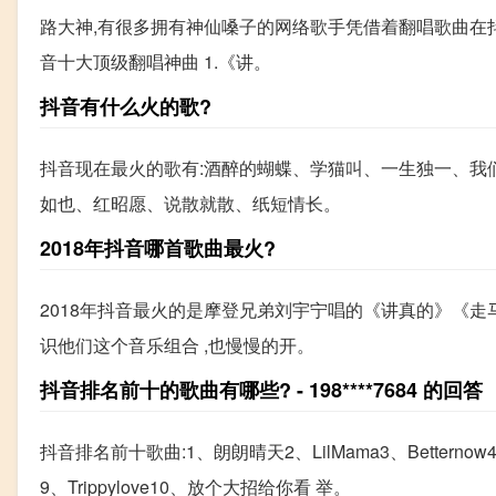
路大神,有很多拥有神仙嗓子的网络歌手凭借着翻唱歌曲在
音十大顶级翻唱神曲 1.《讲。
抖音有什么火的歌?
抖音现在最火的歌有:酒醉的蝴蝶、学猫叫、一生独一、我
如也、红昭愿、说散就散、纸短情长。
2018年抖音哪首歌曲最火?
2018年抖音最火的是摩登兄弟刘宇宁唱的《讲真的》《
识他们这个音乐组合 ,也慢慢的开。
抖音排名前十的歌曲有哪些? - 198****7684 的回答
抖音排名前十歌曲:1、朗朗晴天2、LilMama3、Bettern
9、Trippylove10、放个大招给你看 举。