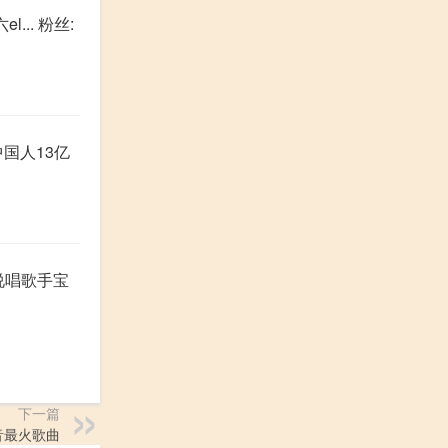
... 粉丝:
国人13亿
业说唱歌手宝
下一篇
抖音最火歌曲