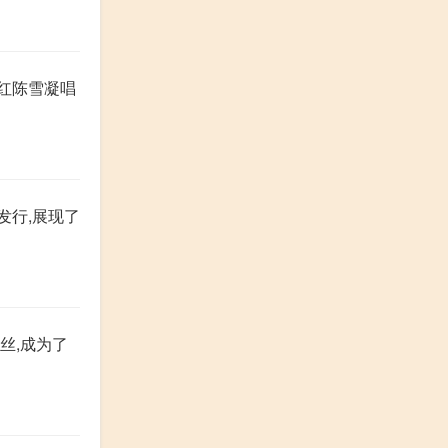
红陈雪凝唱
发行,展现了
丝,成为了