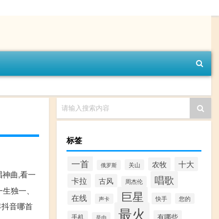
请输入搜索内容
标签
一首
十大
农牧
关山
俄罗斯
神曲,看一
唱歌
卡拉
古风
周杰伦
一生独一、
巨星
在线
快手
您的
声卡
年抖音哪首
最火
有哪些
手机
是由