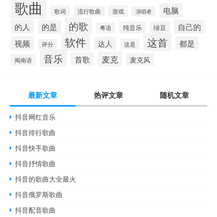
歌曲
电脑
游戏
歌词
流行歌曲
演唱者
的歌
的人
的是
自己的
纯音乐
绿豆
粤语
软件
这首
视频
都是
达人
评分
这是
音乐
麦克
首歌
麦克风
闽南语
最新文章
热评文章
随机文章
抖音网红音乐
抖音排行歌曲
抖音快手歌曲
抖音抒情歌曲
抖音的歌曲大全最火
抖音俄罗斯歌曲
抖音配音歌曲