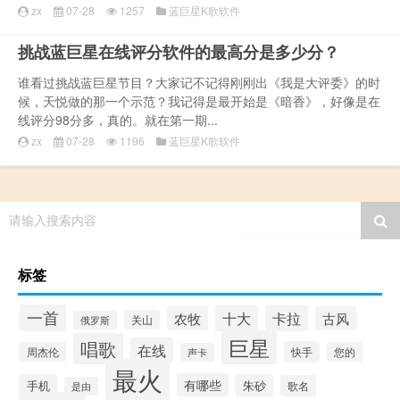
zx
07-28
1257
蓝巨星K歌软件
挑战蓝巨星在线评分软件的最高分是多少分？
谁看过挑战蓝巨星节目？大家记不记得刚刚出《我是大评委》的时
候，天悦做的那一个示范？我记得是最开始是《暗香》，好像是在
线评分98分多，真的。就在第一期...
zx
07-28
1196
蓝巨星K歌软件
请输入搜索内容
标签
一首
十大
卡拉
农牧
古风
关山
俄罗斯
巨星
唱歌
在线
快手
周杰伦
您的
声卡
最火
有哪些
手机
朱砂
歌名
是由