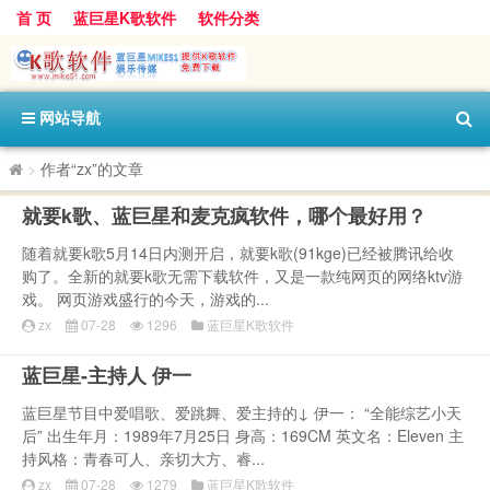
首 页
蓝巨星K歌软件
软件分类
网站导航
>
作者“zx”的文章
就要k歌、蓝巨星和麦克疯软件，哪个最好用？
随着就要k歌5月14日内测开启，就要k歌(91kge)已经被腾讯给收
购了。全新的就要k歌无需下载软件，又是一款纯网页的网络ktv游
戏。 网页游戏盛行的今天，游戏的...
zx
07-28
1296
蓝巨星K歌软件
蓝巨星-主持人 伊一
蓝巨星节目中爱唱歌、爱跳舞、爱主持的↓ 伊一： “全能综艺小天
后” 出生年月：1989年7月25日 身高：169CM 英文名：Eleven 主
持风格：青春可人、亲切大方、睿...
zx
07-28
1279
蓝巨星K歌软件