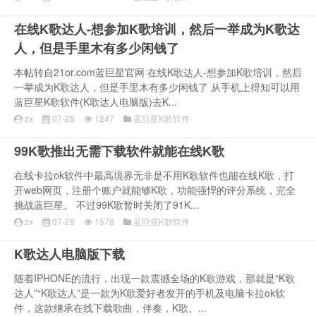
在线K歌达人-想参加K歌培训，然后一举成为K歌达
人，但是手里木有多少闲钱了
本帖转自21or.com蓝巨星官网 在线K歌达人-想参加K歌培训，然后
一举成为K歌达人，但是手里木有多少闲钱了 从手机上得知可以用
蓝巨星K歌软件(K歌达人电脑版)去K...
zx
07-28
1247
蓝巨星K歌软件
99K歌推出无需下载软件就能在线K歌
在线卡拉ok软件中最高境界无非是不用K歌软件也能在线K歌，打
开web网页，注册个账户就能够K歌，功能强悍的评分系统，完全
挑战蓝巨星。 不过99K歌暂时关闭了91K...
zx
07-28
1578
蓝巨星K歌软件
K歌达人电脑版下载
随着IPHONE的流行，出现一款震撼全场的K歌游戏，那就是“K歌
达人”“K歌达人”是一款为K歌爱好者发开的手机及电脑卡拉ok软
件，这款继承在线下载歌曲，伴奏，K歌、...