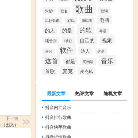
歌曲
朱砂
歌名
歌词
电脑
游戏
流行歌曲
演唱者
的歌
的人
的是
粤语
视频
自己的
纯音乐
绿豆
软件
达人
评分
这是
这首
音乐
都是
闽南语
麦克
首歌
麦克风
最新文章
热评文章
随机文章
抖音网红音乐
抖音排行歌曲
下一篇
-（图文）
抖音快手歌曲
抖音抒情歌曲