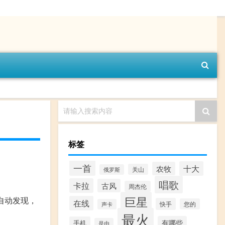
请输入搜索内容
标签
一首
十大
农牧
关山
俄罗斯
唱歌
卡拉
古风
周杰伦
巨星
向自动发现，
在线
快手
您的
声卡
最火
有哪些
手机
是由