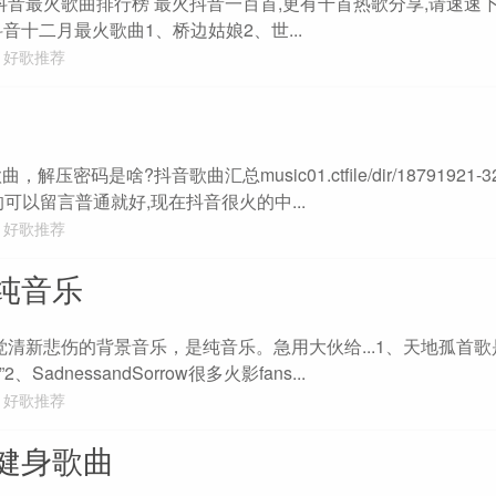
抖音最火歌曲排行榜 最火抖音一百首,更有千首热歌分享,请速速下
音十二月最火歌曲1、桥边姑娘2、世...
好歌推荐
解压密码是啥?抖音歌曲汇总music01.ctfile/dir/18791921-32
要的可以留言普通就好,现在抖音很火的中...
好歌推荐
纯音乐
觉清新悲伤的背景音乐，是纯音乐。急用大伙给...1、天地孤首歌
dnessandSorrow很多火影fans...
好歌推荐
健身歌曲