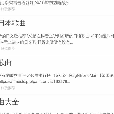
的可以留言普通就好,2021年带腔调的歌...
好歌推荐
日本歌曲
好听的日文歌推荐?总是在抖音上听到好听的日语歌曲,却不知道叫什
音上最火的日文歌,赶紧来听听有没有...
好歌推荐
歌曲
的歌抖音最火歌曲排行榜 《Skin》-RagNBoneMan【望采纳】 
ps://allmusic.pipipan.com/fs/193279...
好歌推荐
曲大全