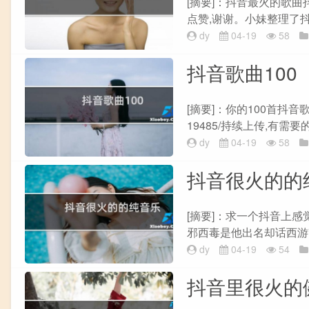
[摘要]：抖音最火的歌曲
点赞,谢谢。小妹整理了抖
dy
04-19
58
抖音歌曲100
[摘要]：你的100首抖音歌曲，
19485/持续上传,有需
dy
04-19
58
抖音很火的的
[摘要]：求一个抖音上感
邪西毒是他出名却话西游”2、Sa
dy
04-19
54
抖音里很火的