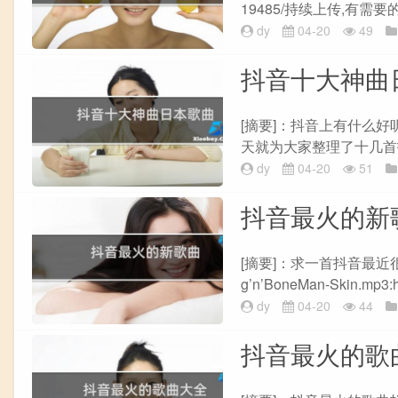
19485/持续上传,有需要
dy
04-20
49
抖音十大神曲
[摘要]：抖音上有什么
天就为大家整理了十几首抖
dy
04-20
51
抖音最火的新
[摘要]：求一首抖音最近很火
g’n’BoneMan-Skin.mp3:htt
dy
04-20
44
抖音最火的歌