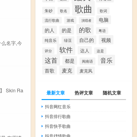
歌曲
朱砂
歌名
歌词
电脑
游戏
流行歌曲
演唱者
的歌
的人
的是
粤语
视频
自己的
纯音乐
绿豆
么名字,今
软件
达人
评分
这是
这首
音乐
都是
闽南语
麦克
首歌
麦克风
Skin Ra
最新文章
热评文章
随机文章
抖音网红音乐
抖音排行歌曲
抖音快手歌曲
抖音抒情歌曲