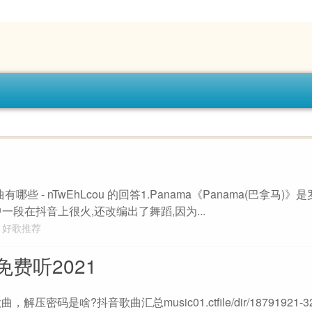
哪些 - nTwEhLcou 的回答1.Panama《Panama(巴拿马)
其中一段在抖音上很火,还改编出了舞蹈,因为...
好歌推荐
费听2021
解压密码是啥?抖音歌曲汇总music01.ctfile/dir/18791921-32