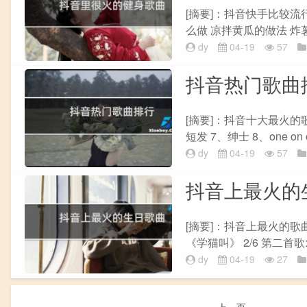
[摘要]：抖音快手比较流
么做 凉拌黄瓜的做法 炸薯条
dy
04-19
57
抖音热门歌曲
[摘要]：抖音十大最火的歌有
短发 7、绅士 8、one on 
dy
04-19
57
抖音上最火的
[摘要]：抖音上最火的歌
《学猫叫》 2/6 第二首歌
dy
04-19
27
上一页