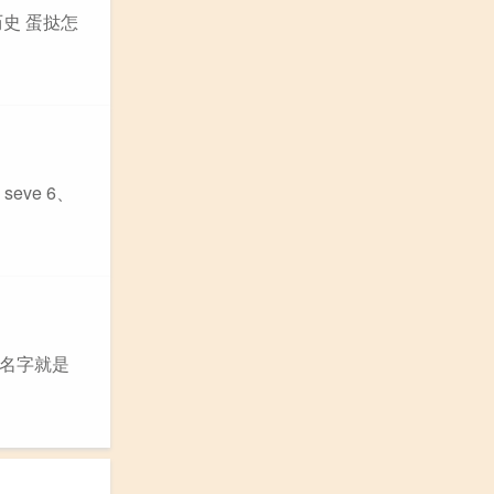
史 蛋挞怎
eve 6、
的名字就是