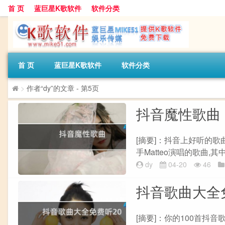
首 页
蓝巨星K歌软件
软件分类
首 页
蓝巨星K歌软件
软件分类
>
作者“dy”的文章
- 第5页
抖音魔性歌曲
[摘要]：抖音上好听的歌曲有
手Matteo演唱的歌曲,
dy
04-20
46
抖音歌曲大全免
[摘要]：你的100首抖音歌曲，