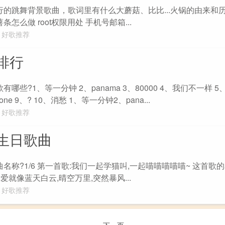
行的跳舞背景歌曲，歌词里有什么大蘑菇、比比...火锅的由来和历
怎么做 root权限用处 手机号邮箱...
好歌推荐
排行
哪些?1、等一分钟 2、panama 3、80000 4、我们不一样 5、s
one 9、? 10、消愁 1、等一分钟2、pana...
好歌推荐
生日歌曲
曲名称?1/6 第一首歌:我们一起学猫叫,一起喵喵喵喵喵~ 这首歌
:爱就像蓝天白云,晴空万里,突然暴风...
好歌推荐
下一页