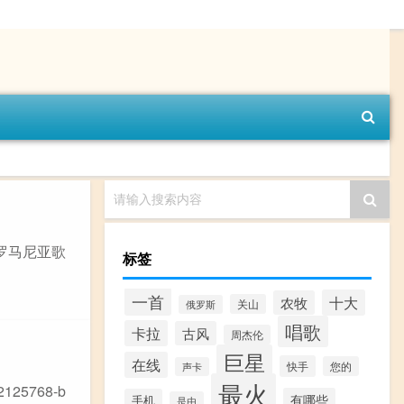
请输入搜索内容
》是罗马尼亚歌
标签
一首
十大
农牧
关山
俄罗斯
唱歌
卡拉
古风
周杰伦
巨星
在线
快手
您的
声卡
最火
125768-b
有哪些
手机
是由