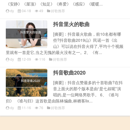
《安静》《屋顶》《知足》《疼爱》《感应》《暖暖...
dy
04-18
49
好歌推荐
抖音里火的歌曲
[摘要]：抖音最火歌曲，前10名都有哪
些?抖音歌曲2019山》民谣一首《出
山》可以说在抖音火得了,平均十个视频
里就有一首是它,当之无愧的最火没有之一。2、《有...
dy
12-09
116
好歌推荐
抖音歌曲2020
[摘要]：抖音点赞最多的十首歌曲?在抖
音上面火的那个版本是由“是七叔呢”演
唱的,是一位网络男歌手。 6、《谁与
归》 《谁与归》这首歌是由陈林编曲,林栖客lix...
dy
11-16
76
好歌推荐