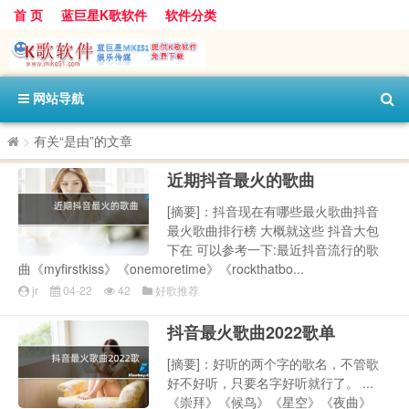
首 页
蓝巨星K歌软件
软件分类
网站导航
>
有关“是由”的文章
近期抖音最火的歌曲
[摘要]：抖音现在有哪些最火歌曲抖音
最火歌曲排行榜 大概就这些 抖音大包
下在 可以参考一下:最近抖音流行的歌
曲《myfirstkiss》《onemoretime》《rockthatbo...
jr
04-22
42
好歌推荐
抖音最火歌曲2022歌单
[摘要]：好听的两个字的歌名，不管歌
好不好听，只要名字好听就行了。 ...
《崇拜》《候鸟》《星空》《夜曲》