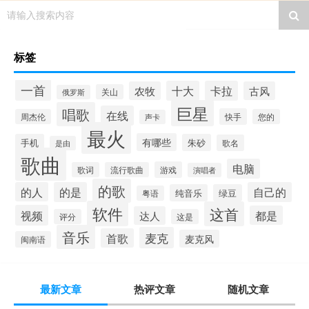
请输入搜索内容
标签
一首
十大
卡拉
农牧
古风
关山
俄罗斯
巨星
唱歌
在线
快手
周杰伦
您的
声卡
最火
有哪些
手机
朱砂
歌名
是由
歌曲
电脑
游戏
歌词
流行歌曲
演唱者
的歌
的人
的是
自己的
纯音乐
绿豆
粤语
软件
这首
视频
都是
达人
评分
这是
音乐
麦克
首歌
麦克风
闽南语
最新文章
热评文章
随机文章