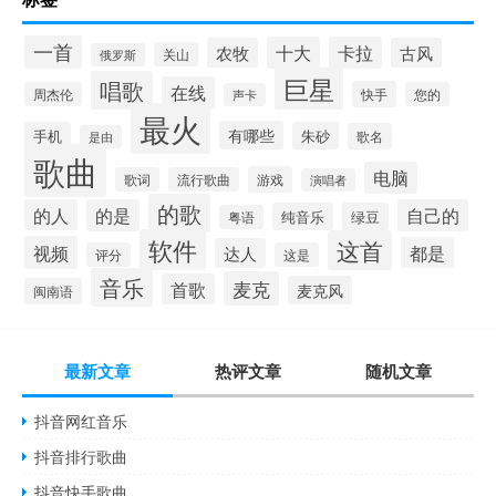
一首
十大
卡拉
农牧
古风
关山
俄罗斯
巨星
唱歌
在线
快手
周杰伦
您的
声卡
最火
有哪些
手机
朱砂
歌名
是由
歌曲
电脑
游戏
歌词
流行歌曲
演唱者
的歌
的人
的是
自己的
纯音乐
绿豆
粤语
软件
这首
视频
都是
达人
评分
这是
音乐
麦克
首歌
麦克风
闽南语
最新文章
热评文章
随机文章
抖音网红音乐
抖音排行歌曲
抖音快手歌曲