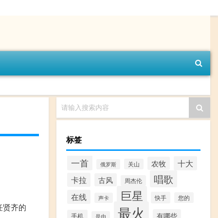
请输入搜索内容
标签
一首
十大
农牧
关山
俄罗斯
唱歌
卡拉
古风
周杰伦
巨星
在线
快手
您的
声卡
任贤齐的
最火
有哪些
手机
是由