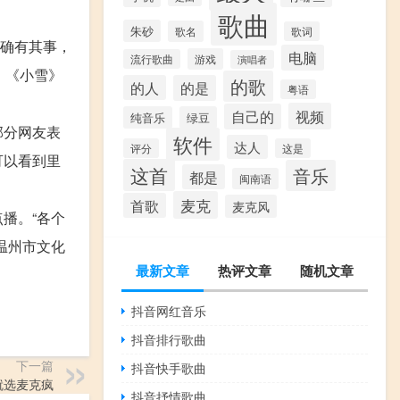
歌曲
朱砂
歌名
歌词
认确有其事，
电脑
游戏
流行歌曲
演唱者
、《小雪》
的歌
的人
的是
粤语
视频
自己的
纯音乐
绿豆
部分网友表
软件
达人
评分
这是
可以看到里
这首
音乐
都是
闽南语
麦克
首歌
麦克风
播。“各个
温州市文化
最新文章
热评文章
随机文章
抖音网红音乐
抖音排行歌曲
下一篇
抖音快手歌曲
就选麦克疯
抖音抒情歌曲