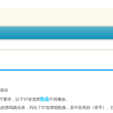
为谣传
歌曲
厅要求，以下37首违禁
不得播放。
的禁唱曲目表，列出了37首禁唱歌曲，其中苏芮的《牵手》、