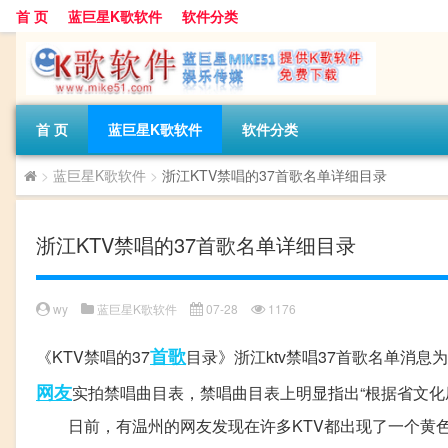
首 页
蓝巨星K歌软件
软件分类
首 页
蓝巨星K歌软件
软件分类
>
蓝巨星K歌软件
>
浙江KTV禁唱的37首歌名单详细目录
浙江KTV禁唱的37首歌名单详细目录
wy
蓝巨星K歌软件
07-28
1176
首歌
《KTV禁唱的37
目录》浙江ktv禁唱37首歌名单消息
网友
实拍禁唱曲目表，禁唱曲目表上明显指出“根据省文化
日前，有温州的网友发现在许多KTV都出现了一个黄色