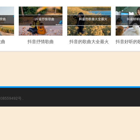
歌曲
抖音抒情歌曲
抖音的歌曲大全最火
08559492号
.