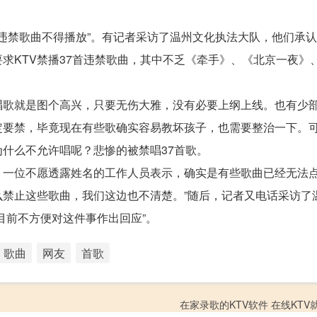
违禁歌曲不得播放”。有记者采访了温州文化执法大队，他们承
求KTV禁播37首违禁歌曲，其中不乏《牵手》、《北京一夜》
歌就是图个高兴，只要无伤大雅，没有必要上纲上线。也有少
定要禁，毕竟现在有些歌确实容易教坏孩子，也需要整治一下。
什么不允许唱呢？悲惨的被禁唱37首歌。
一位不愿透露姓名的工作人员表示，确实是有些歌曲已经无法点
禁止这些歌曲，我们这边也不清楚。”随后，记者又电话采访了
目前不方便对这件事作出回应”。
歌曲
网友
首歌
在家录歌的KTV软件 在线KTV