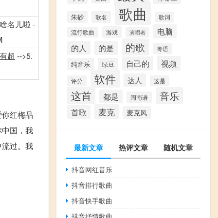
歌曲
朱砂
歌名
歌词
啥名儿啦
-
电脑
游戏
流行歌曲
演唱者
M
的歌
的人
的是
粤语
有超
-->5.
视频
自己的
纯音乐
绿豆
软件
达人
评分
这是
这首
音乐
都是
闽南语
麦克
首歌
麦克风
爱你红梅品
你中国，我
中流过。我
最新文章
热评文章
随机文章
抖音网红音乐
抖音排行歌曲
抖音快手歌曲
抖音抒情歌曲