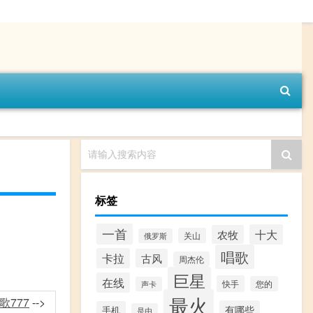
请输入搜索内容
标签
一首
十大
农牧
关山
俄罗斯
唱歌
卡拉
古风
周杰伦
巨星
在线
快手
您的
声卡
最火
歌777
-->
有哪些
手机
是由