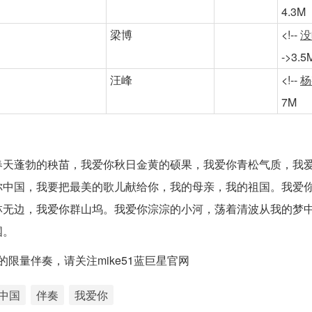
4.3M
梁博
<!--
没
->3.5
汪峰
<!--
杨
7M
春天蓬勃的秧苗，我爱你秋日金黄的硕果，我爱你青松气质，我
你中国，我要把最美的歌儿献给你，我的母亲，我的祖国。我爱
林无边，我爱你群山坞。我爱你淙淙的小河，荡着清波从我的梦
国。
限量伴奏，请关注mike51蓝巨星官网
中国
伴奏
我爱你