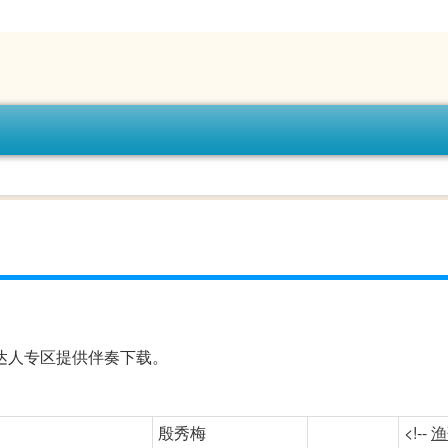
达人专区提供伴奏下载。
殷秀梅
<!--
渔