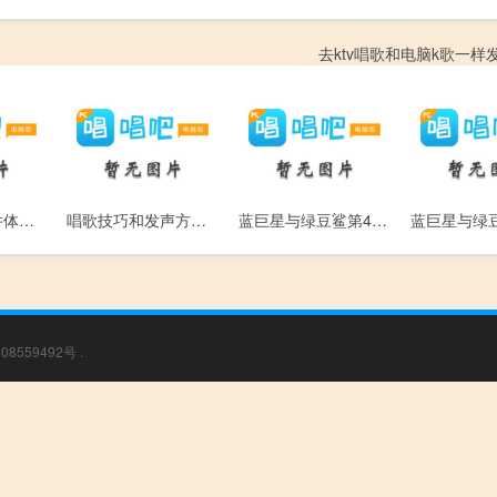
去ktv唱歌和电脑k歌一样
蓝巨星唱歌软件体验网上K歌软件“麦霸”
唱歌技巧和发声方法基本篇-跟软件学唱歌
蓝巨星与绿豆鲨第4集-妮妮的力量
08559492号
.