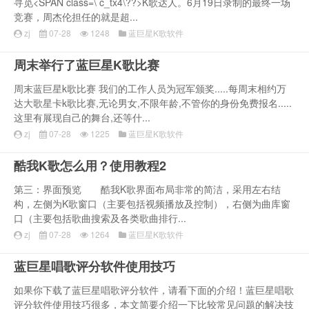
寻觅<SPAN class=\ c_tx4\??>K歌达人。6月19日录制的最终一场
竞赛，周杰伦担任的就是超...
zj
07-28
1248
蓝巨星K歌软件
周末举行了蓝巨星K歌比赛
周末蓝巨星k歌比赛 我们的工作人员为冠军颁奖.....每周末相约万
达大歌星卡k歌比赛,无论男女,不限年龄,不管你的身份免费报名.....
这里有展现自己的舞台,还等什...
zj
07-28
1225
蓝巨星K歌软件
酷我K歌怎么用？使用教程2
第三：界面预览 酷我K歌界面布局非常的简洁，采用左右结
构，左侧为K歌窗口（主要包括视频播放及控制），右侧为曲库窗
口（主要包括歌曲搜索及各类歌曲排行...
zj
07-28
1264
蓝巨星K歌软件
蓝巨星唱歌评分软件使用技巧
如果你下载了蓝巨星唱歌评分软件，请看下面的介绍！蓝巨星唱歌
评分软件使用技巧很多，本文简要介绍一下比较常见问题的解决技