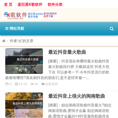
首 页
蓝巨星K歌软件
软件分类
网站导航
>
作者“zj”的文章
最近抖音最火歌曲
[摘要]：抖音现在有哪些最火歌曲抖音
最火歌曲排行榜 大概就这些 抖音大包
下在 可以参考一下:今年抖音流行的歌
曲都有哪些?喜欢刷抖音的朋友们,是不是经常被一...
zj
04-23
64
好歌推荐
最近抖音上很火的闽南歌曲
[摘要]：励志闽南语歌曲抖音最火?励志
闽南语歌曲,爱情才会赢 励志闽南语歌
曲,爱情才会赢2019抖音最热歌曲排名