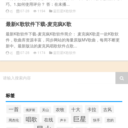
巧。1.如何使用评分？ 答：在未播...
zj
07-28
1194
蓝巨星K歌软件
最新K歌软件下载-麦克疯K歌
最新K歌软件下载-麦克疯K歌软件简介： 麦克疯K歌是一款K歌软
件，歌曲库资源丰富，同步网站的海量原版MV歌曲，每周不断更
新中。最新版法的麦克风唱歌软件点歌...
zj
07-28
1174
蓝巨星K歌软件
请输入搜索内容
标签
一首
十大
卡拉
农牧
古风
关山
俄罗斯
巨星
唱歌
在线
快手
周杰伦
您的
声卡