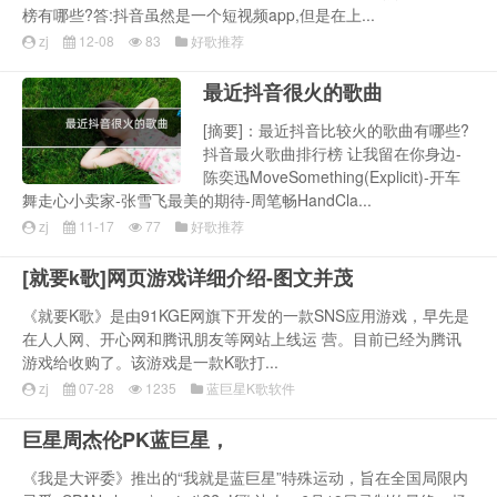
榜有哪些?答:抖音虽然是一个短视频app,但是在上...
zj
12-08
83
好歌推荐
最近抖音很火的歌曲
[摘要]：最近抖音比较火的歌曲有哪些?
抖音最火歌曲排行榜 让我留在你身边-
陈奕迅MoveSomething(Explicit)-开车
舞走心小卖家-张雪飞最美的期待-周笔畅HandCla...
zj
11-17
77
好歌推荐
[就要k歌]网页游戏详细介绍-图文并茂
《就要K歌》是由91KGE网旗下开发的一款SNS应用游戏，早先是
在人人网、开心网和腾讯朋友等网站上线运 营。目前已经为腾讯
游戏给收购了。该游戏是一款K歌打...
zj
07-28
1235
蓝巨星K歌软件
巨星周杰伦PK蓝巨星，
《我是大评委》推出的“我就是蓝巨星”特殊运动，旨在全国局限内