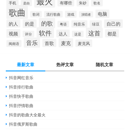
最火
有哪些
手机
朱砂
歌名
是由
歌曲
电脑
游戏
歌词
流行歌曲
演唱者
的歌
的人
的是
自己的
纯音乐
绿豆
粤语
软件
这首
视频
都是
达人
评分
这是
音乐
麦克
首歌
麦克风
闽南语
最新文章
热评文章
随机文章
抖音网红音乐
抖音排行歌曲
抖音快手歌曲
抖音抒情歌曲
抖音的歌曲大全最火
抖音俄罗斯歌曲