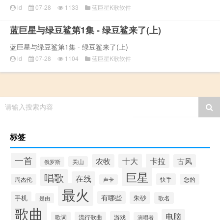
ld
07-28
1133
蓝巨星K歌软件
蓝巨星与绿豆鲨第1集 - 绿豆鲨来了(上)
蓝巨星与绿豆鲨第1集 - 绿豆鲨来了(上)
ld
07-28
1104
蓝巨星K歌软件
请输入搜索内容
标签
一首
十大
卡拉
农牧
古风
关山
俄罗斯
巨星
唱歌
在线
快手
周杰伦
您的
声卡
最火
有哪些
手机
朱砂
歌名
是由
歌曲
电脑
游戏
歌词
流行歌曲
演唱者