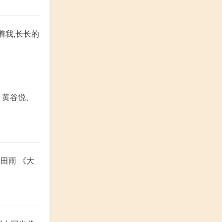
着我,长长的
、黄谷悦、
 田雨 《大