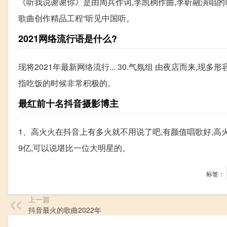
《听我说谢谢你》是由周兵作词,李凯稠作曲,李昕融演唱的歌曲,
歌曲创作精品工程“听见中国听。
2021网络流行语是什么?
现将2021年最新网络流行... 30.气氛组 由夜店而来,现
指吃饭的时候非常积极的。
最红前十名抖音摄影博主
1、高火火在抖音上有多火就不用说了吧,有颜值唱歌好,高火火
9亿,可以说堪比一位大明星的。
标签：
上一篇
抖音最火的歌曲2022年