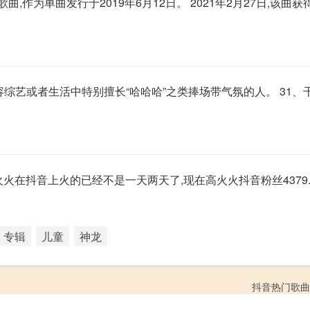
作为单曲发行于2019年6月12日。 2021年2月27日,该曲
多形容综艺或者生活中特别擅长“哈哈哈”之类捧场带气氛的人。 31、干
在抖音上火的已经不是一天两天了,现在高火火抖音粉丝4379.4
专辑
儿童
神龙
抖音热门歌曲排