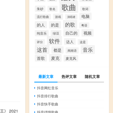
歌曲
朱砂
歌名
歌词
电脑
游戏
流行歌曲
演唱者
的歌
的人
的是
粤语
视频
自己的
纯音乐
绿豆
软件
达人
评分
这是
这首
音乐
都是
闽南语
麦克
首歌
麦克风
最新文章
热评文章
随机文章
抖音网红音乐
抖音排行歌曲
抖音快手歌曲
》 2021
抖音抒情歌曲