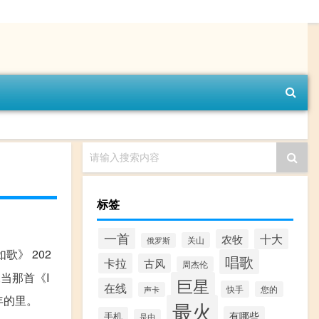
请输入搜索内容
标签
一首
十大
农牧
关山
俄罗斯
歌》 202
唱歌
卡拉
古风
周杰伦
,当那首《I
巨星
在线
快手
您的
声卡
年的里。
最火
有哪些
手机
是由