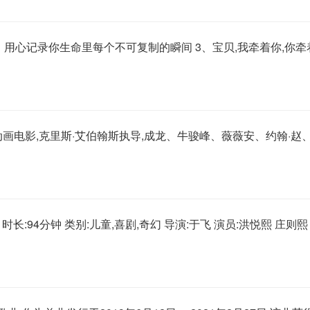
2、用心记录你生命里每个不可复制的瞬间 3、宝贝,我牵着你,你牵
电影,克里斯·艾伯翰斯执导,成龙、牛骏峰、薇薇安、约翰·赵
 时长:94分钟 类别:儿童,喜剧,奇幻 导演:于飞 演员:洪悦熙 庄则熙