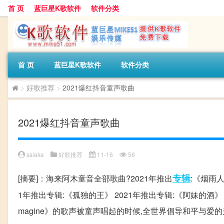
首 页
蓝巨星K歌软件
软件分类
首 页
蓝巨星K歌软件
软件分类
>
好歌推荐
>
2021爆红抖音童声歌曲
2021爆红抖音童声歌曲
sslake
好歌推荐
11-16
56
专辑
[摘要]：海来阿木童音全部歌曲?2021年推出
:《烟雨人
1年推出专辑:《孤独的王》 2021年推出专辑:《阿妹的酒》 
magine》的歌声被童声唱起的时候,全世界倡导和平与爱