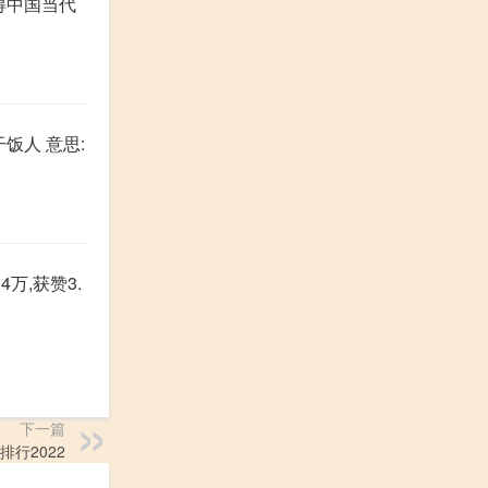
获得中国当代
饭人 意思:
万,获赞3.
下一篇
行2022