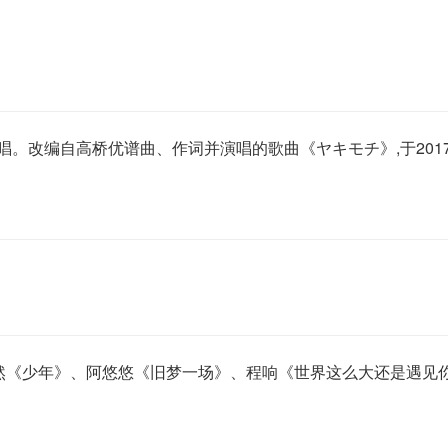
唱。改编自高桥优谱曲、作词并演唱的歌曲《ヤキモチ》,于2017
,有梦然《少年》、阿悠悠《旧梦一场》、程响《世界这么大还是遇见