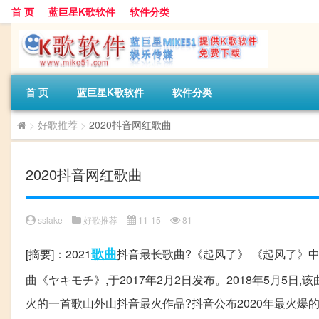
首 页
蓝巨星K歌软件
软件分类
首 页
蓝巨星K歌软件
软件分类
>
好歌推荐
>
2020抖音网红歌曲
2020抖音网红歌曲
sslake
好歌推荐
11-15
81
歌曲
[摘要]：2021
抖音最长歌曲?《起风了》 《起风了》
曲《ヤキモチ》,于2017年2月2日发布。2018年5月5日,该
火的一首歌山外山抖音最火作品?抖音公布2020年最火爆的