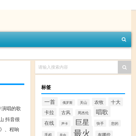
请输入搜索内容
标签
一首
十大
农牧
关山
俄罗斯
并演唱的歌
唱歌
卡拉
古风
周杰伦
山 抖音很
巨星
在线
快手
您的
声卡
场》、程响
最火
有哪些
手机
是由