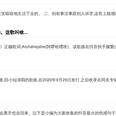
每天笑嘻嘻地生活下去的。 二、别有事没事跟别人诉苦,这世上能
这歌叫啥...
he》正确歌词:Alohahejahe(阿啰哈嘿呀)。该歌曲在抖音快手频
,回小仙演唱的歌曲,在2020年9月29日发行,之后收录在同名专
点,会离开也会回来。以下是小编为大家收集的抖音最火的伤感句子3