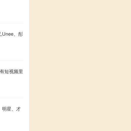
Unee、彤
是所有短视频里
女、明星、才