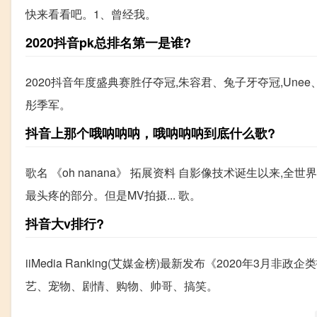
快来看看吧。1、曾经我。
2020抖音pk总排名第一是谁?
2020抖音年度盛典赛胜仔夺冠,朱容君、兔子牙夺冠,Unee
彤季军。
抖音上那个哦呐呐呐，哦呐呐呐到底什么歌?
歌名 《oh nanana》 拓展资料 自影像技术诞生以来,全世
最头疼的部分。但是MV拍摄... 歌。
抖音大v排行?
iiMedia Ranking(艾媒金榜)最新发布《2020年
艺、宠物、剧情、购物、帅哥、搞笑。