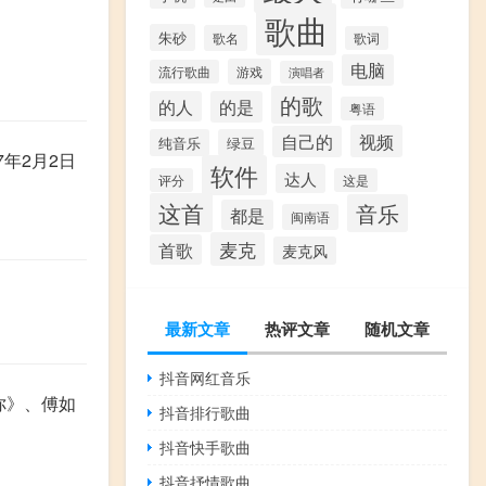
歌曲
朱砂
歌名
歌词
电脑
游戏
流行歌曲
演唱者
的歌
的人
的是
粤语
视频
自己的
纯音乐
绿豆
年2月2日
软件
达人
评分
这是
这首
音乐
都是
闽南语
麦克
首歌
麦克风
最新文章
热评文章
随机文章
抖音网红音乐
你》、傅如
抖音排行歌曲
抖音快手歌曲
抖音抒情歌曲