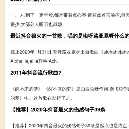
一、人,到了一定年龄,都是带着点心事,带着点难言的痛,
很少,大部分人听听也就烦...
最近抖音很火的一首歌，唱的是嘞呀路亚累呀什么的。
截止2020年1月31日,嘞呀路亚累呀出自歌曲《alohaheja
AlohaHejaHe歌手:Ach。
2011年抖音流行歌曲?
《醒不来的梦》 《醒不来的梦》是由曹陌迁作词,秦飞琼作曲
的梦》中。这首歌在发行了之。
【推荐】2020年抖音最火的伤感句子39条
【推荐】2020年抖音最火的伤感句子39条是起点也是终