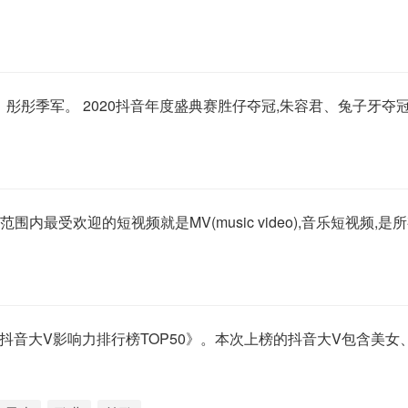
、彤彤季军。 2020抖音年度盛典赛胜仔夺冠,朱容君、兔子牙夺冠,
界范围内最受欢迎的短视频就是MV(music video),音乐短视频,
3月非政企类抖音大V影响力排行榜TOP50》。本次上榜的抖音大V包含美