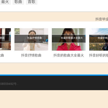
最火
歌曲
首歌
抖音毕
歌曲
抖音抒情歌曲
抖音的歌曲大全最火
08559492号
.