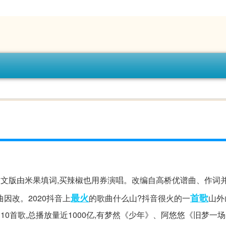
中文版由米果填词,买辣椒也用券演唱。改编自高桥优谱曲、作词
最火
首歌
曲因改。2020抖音上
的歌曲什么山?抖音很火的一
山外
10首歌,总播放量近1000亿,有梦然《少年》、阿悠悠《旧梦一