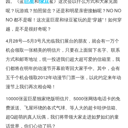
巨星
绿豆
园。《蓝
和
鲨》这次会以什么方式和大家见面
呢？玩游戏？拍照留念？还是和明星亲密接触呢？NO NO
NO 都不是喔！这次蓝巨星和绿豆鲨玩的是“穿越”！如何穿
越，是不是很好奇呢？
4月28号—5月3号凡光临我们展台的朋友，就会有一万个
机会领取一张精美的明信片，只要在上面留下名字、联系
方式和邮寄地址，统一投进我们超大超可爱的信箱里，我
们都将在明年的动漫节开幕前寄回大家手中。其中，会有
五千个机会领取2012年动漫节门票一张，以此约定来年动
漫节上我们再次相会呦！
10000张蓝巨星独家绝版明信片、5000张网络电话卡的免
费派送、飞屋环绕的各式气球、等人大的超卡哇伊信箱、
超Q超萌的真人玩偶，我们将带领大家走进如梦如幻的童
话世界，你们心动了吗？