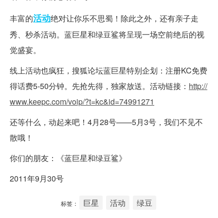
活动
丰富的
绝对让你乐不思蜀！除此之外，还有亲子走
秀、秒杀活动。蓝巨星和绿豆鲨将呈现一场空前绝后的视
觉盛宴。
线上活动也疯狂，搜狐论坛蓝巨星特别企划：注册KC免费
得话费5-50分钟。先抢先得，独家放送。活动链接：
http://
www.keepc.com/voip/?t=kc&id=74991271
还等什么，动起来吧！4月28号——5月3号，我们不见不
散哦！
你们的朋友：《蓝巨星和绿豆鲨》
2011年9月30号
巨星
活动
绿豆
标签：