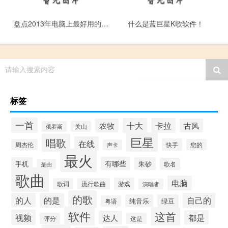
盘点2013年电脑上最好用的唱歌软件
什么是蓝巨星K歌软件！
请输入搜索内容
标签
一首
十大
卡拉
农牧
古风
关山
俄罗斯
巨星
唱歌
在线
快手
周杰伦
您的
声卡
最火
有哪些
手机
朱砂
歌名
是由
歌曲
电脑
游戏
歌词
流行歌曲
演唱者
的歌
的人
的是
自己的
纯音乐
绿豆
粤语
软件
这首
视频
都是
达人
评分
这是