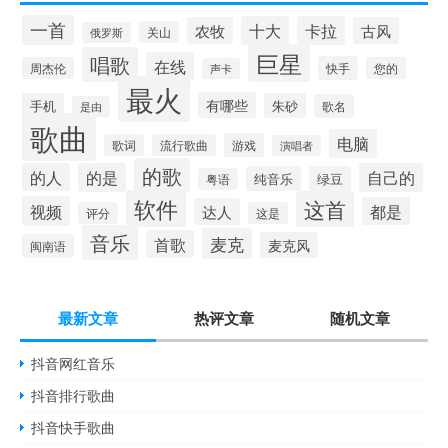
一首
十大
卡拉
农牧
古风
关山
俄罗斯
巨星
唱歌
在线
快手
周杰伦
您的
声卡
最火
有哪些
手机
朱砂
歌名
是由
歌曲
电脑
游戏
歌词
流行歌曲
演唱者
的歌
的人
的是
自己的
纯音乐
绿豆
粤语
软件
这首
视频
都是
达人
评分
这是
音乐
麦克
首歌
麦克风
闽南语
最新文章
热评文章
随机文章
抖音网红音乐
抖音排行歌曲
抖音快手歌曲