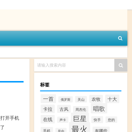
请输入搜索内容
标签
一首
十大
农牧
关山
俄罗斯
唱歌
卡拉
古风
周杰伦
巨星
后打开手机
在线
快手
您的
声卡
最火
量了
有哪些
手机
是由