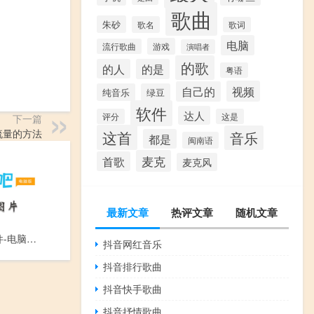
歌曲
朱砂
歌名
歌词
电脑
游戏
流行歌曲
演唱者
的歌
的人
的是
粤语
视频
自己的
纯音乐
绿豆
软件
达人
评分
这是
下一篇
流量的方法
这首
音乐
都是
闽南语
麦克
首歌
麦克风
最新文章
热评文章
随机文章
电脑KTV软件-电脑上玩KTV游戏的软件
抖音网红音乐
抖音排行歌曲
抖音快手歌曲
抖音抒情歌曲