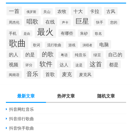
一首
十大
卡拉
农牧
古风
关山
俄罗斯
巨星
唱歌
在线
快手
周杰伦
您的
声卡
最火
有哪些
手机
朱砂
歌名
是由
歌曲
电脑
游戏
歌词
流行歌曲
演唱者
的歌
的人
的是
自己的
纯音乐
绿豆
粤语
软件
这首
视频
都是
达人
评分
这是
音乐
麦克
首歌
麦克风
闽南语
最新文章
热评文章
随机文章
抖音网红音乐
抖音排行歌曲
抖音快手歌曲