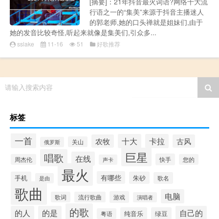
[摘要]：21年抖音最火词语?网络十大流
行语之一的“集美”来源于抖音主播迷人
的郭老师,她的口头禅就是姐妹们,由于
她的发音比较奇怪,听起来就像是集美们,引众多...
sslake
11-16
51
好歌推荐
请输入搜索内容
标签
一首
十大
卡拉
农牧
古风
关山
俄罗斯
巨星
唱歌
在线
快手
周杰伦
您的
声卡
最火
有哪些
手机
朱砂
歌名
是由
歌曲
电脑
游戏
歌词
流行歌曲
演唱者
的歌
的人
的是
自己的
纯音乐
绿豆
粤语