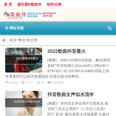
首 页
蓝巨星K歌软件
软件分类
网站导航
>
有关“粤语”的文章
2022歌曲抖音最火
[摘要]：你的100首抖音歌曲，解压密码
是啥?抖音歌曲汇总music01.ctfile/dir/1
8791921-32125768-b19485/持续上传,
有需要的可以留言普通就好,抖音比较火的粤语...
sslake
04-21
50
好歌推荐
抖音歌曲女声似水流年
[摘要]：求抖音女声古风中文歌歌名,歌
词有三生石之类的?《三生石三生路》 -
阿兰 歌词: 窗外寒星冷月隔着雾 长夜对