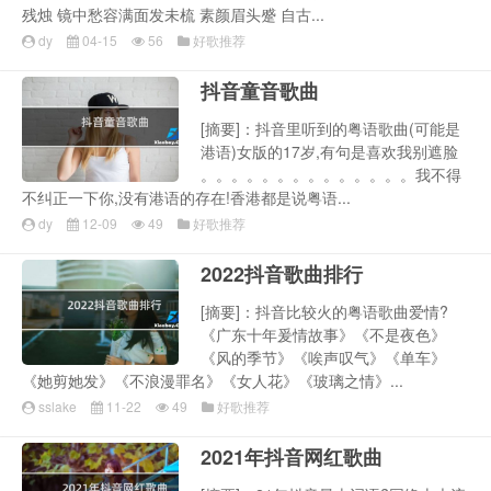
残烛 镜中愁容满面发未梳 素颜眉头蹙 自古...
dy
04-15
56
好歌推荐
抖音童音歌曲
[摘要]：抖音里听到的粤语歌曲(可能是
港语)女版的17岁,有句是喜欢我别遮脸
。。。。。。。。。。。。。。我不得
不纠正一下你,没有港语的存在!香港都是说粤语...
dy
12-09
49
好歌推荐
2022抖音歌曲排行
[摘要]：抖音比较火的粤语歌曲爱情?
《广东十年爰情故事》《不是夜色》
《风的季节》《唉声叹气》《单车》
《她剪她发》《不浪漫罪名》《女人花》《玻璃之情》...
sslake
11-22
49
好歌推荐
2021年抖音网红歌曲