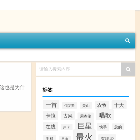
请输入搜索内容
这也是为什
标签
一首
十大
农牧
关山
俄罗斯
唱歌
卡拉
古风
周杰伦
巨星
在线
快手
您的
声卡
最火
有哪些
手机
是由