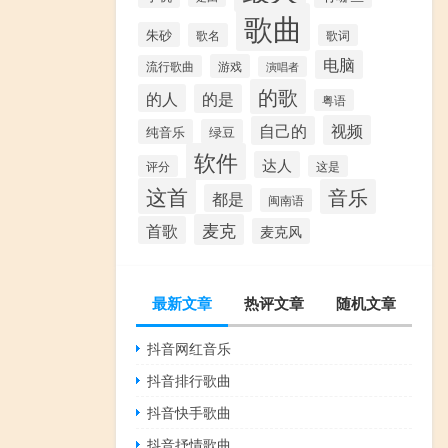
歌曲
朱砂
歌名
歌词
电脑
游戏
流行歌曲
演唱者
的歌
的人
的是
粤语
视频
自己的
纯音乐
绿豆
软件
达人
评分
这是
这首
音乐
都是
闽南语
麦克
首歌
麦克风
最新文章
热评文章
随机文章
抖音网红音乐
抖音排行歌曲
抖音快手歌曲
抖音抒情歌曲