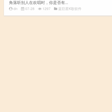
角落听别人在欢唱时，你是否有...
dn
07-28
1297
蓝巨星K歌软件