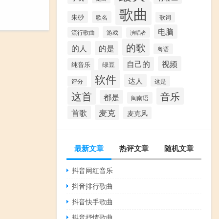
歌曲
朱砂
歌名
歌词
电脑
游戏
流行歌曲
演唱者
的歌
的人
的是
粤语
视频
自己的
纯音乐
绿豆
软件
达人
评分
这是
这首
音乐
都是
闽南语
麦克
首歌
麦克风
最新文章
热评文章
随机文章
抖音网红音乐
抖音排行歌曲
抖音快手歌曲
抖音抒情歌曲