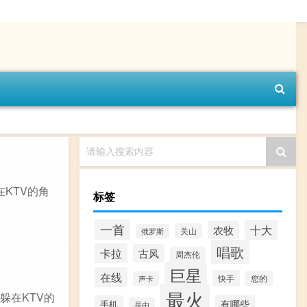
请输入搜索内容
在KTV的角
标签
一首
十大
农牧
关山
俄罗斯
唱歌
卡拉
古风
周杰伦
巨星
在线
快手
您的
声卡
最火
躲在KTV的
有哪些
手机
是由