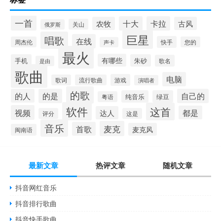
一首
十大
卡拉
农牧
古风
关山
俄罗斯
巨星
唱歌
在线
快手
周杰伦
您的
声卡
最火
有哪些
手机
朱砂
歌名
是由
歌曲
电脑
游戏
歌词
流行歌曲
演唱者
的歌
的人
的是
自己的
纯音乐
绿豆
粤语
软件
这首
视频
都是
达人
评分
这是
音乐
麦克
首歌
麦克风
闽南语
最新文章
热评文章
随机文章
抖音网红音乐
抖音排行歌曲
抖音快手歌曲