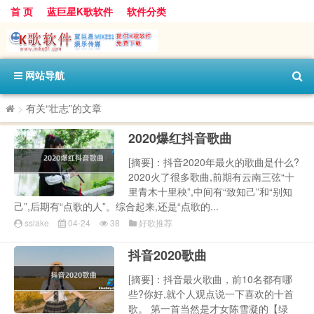
首 页
蓝巨星K歌软件
软件分类
网站导航
>
有关“壮志”的文章
2020爆红抖音歌曲
[摘要]：抖音2020年最火的歌曲是什么?
2020火了很多歌曲,前期有云南三弦“十
里青木十里秧”,中间有“致知己”和“别知
己”,后期有“点歌的人”。综合起来,还是“点歌的...
sslake
04-24
38
好歌推荐
抖音2020歌曲
[摘要]：抖音最火歌曲，前10名都有哪
些?你好,就个人观点说一下喜欢的十首
歌。 第一首当然是才女陈雪凝的【绿