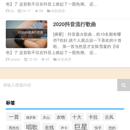
色】了 这首歌不仅在抖音上掀起了一股热潮。 还...
dy
04-17
58
好歌推荐
2020抖音流行歌曲
[摘要]：抖音最火歌曲，前10名都有哪
些?你好,就个人观点说一下喜欢的十首
歌。 第一首当然是才女陈雪凝的【绿
色】了 这首歌不仅在抖音上掀起了一股热潮。 还...
sslake
12-09
65
好歌推荐
请输入搜索内容
标签
一首
十大
卡拉
农牧
古风
关山
俄罗斯
巨星
唱歌
在线
快手
周杰伦
您的
声卡