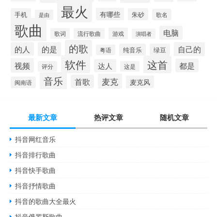
最火
有哪些
手机
朱砂
歌名
是由
歌曲
电脑
游戏
歌词
流行歌曲
演唱者
的歌
的人
的是
自己的
纯音乐
绿豆
粤语
软件
这首
视频
都是
达人
评分
这是
音乐
麦克
首歌
麦克风
闽南语
最新文章
热评文章
随机文章
抖音网红音乐
抖音排行歌曲
抖音快手歌曲
抖音抒情歌曲
抖音的歌曲大全最火
抖音俄罗斯歌曲