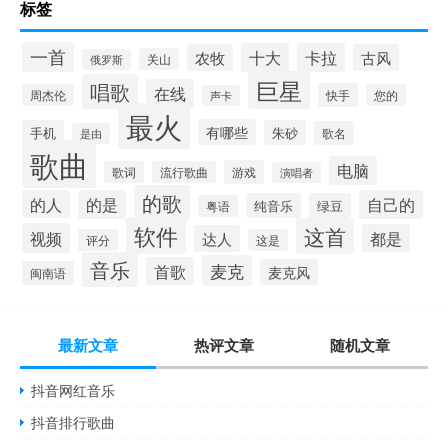
标签
一首
十大
卡拉
农牧
古风
关山
俄罗斯
巨星
唱歌
在线
快手
周杰伦
您的
声卡
最火
有哪些
手机
朱砂
歌名
是由
歌曲
电脑
游戏
歌词
流行歌曲
演唱者
的歌
的人
的是
自己的
纯音乐
绿豆
粤语
软件
这首
视频
都是
达人
评分
这是
音乐
麦克
首歌
麦克风
闽南语
最新文章
热评文章
随机文章
抖音网红音乐
抖音排行歌曲